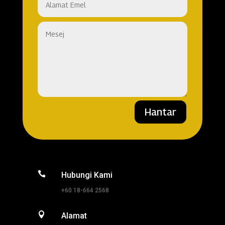
Hantar

Hubungi Kami
+60 18-664 2568

Alamat