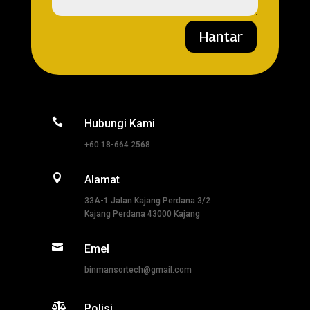
Hantar

Hubungi Kami
+60 18-664 2568

Alamat
33A-1 Jalan Kajang Perdana 3/2
Kajang Perdana 43000 Kajang

Emel
binmansortech@gmail.com

Polisi