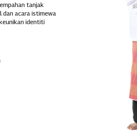
tempahan tanjak
l dan acara istimewa
eunikan identiti
k