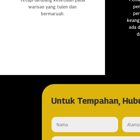
pen
warisan yang tulen dan
per
bermaruah.
keang
ada d
d
Untuk Tempahan, Hub