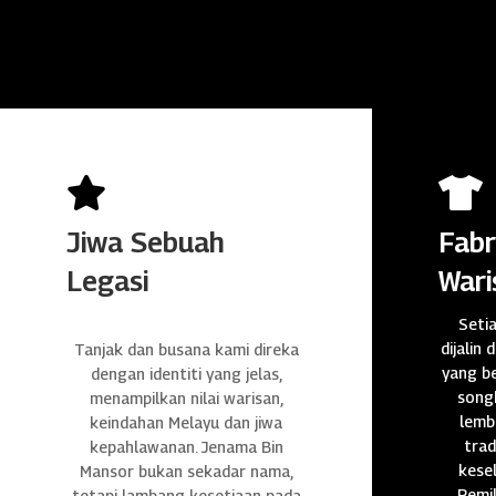


Jiwa Sebuah
Fabr
Legasi
Wari
Seti
dijalin 
Tanjak dan busana kami direka
yang be
dengan identiti yang jelas,
songk
menampilkan nilai warisan,
lembu
keindahan Melayu dan jiwa
trad
kepahlawanan. Jenama Bin
kese
Mansor bukan sekadar nama,
Pemil
tetapi lambang kesetiaan pada