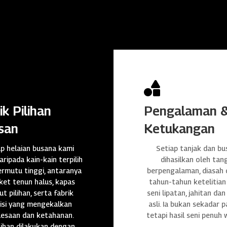

ik Pilihan
Pengalaman 
san
Ketukangan
ap helaian busana kami
Setiap tanjak dan bu
daripada kain-kain terpilih
dihasilkan oleh tan
rmutu tinggi, antaranya
berpengalaman, diasah
et tenun halus, kapas
tahun-tahun ketelitian
t pilihan, serta fabrik
seni lipatan, jahitan da
isi yang mengekalkan
asli. Ia bukan sekadar p
lesaan dan ketahanan.
tetapi hasil seni penuh 
ihan dilakukan dengan