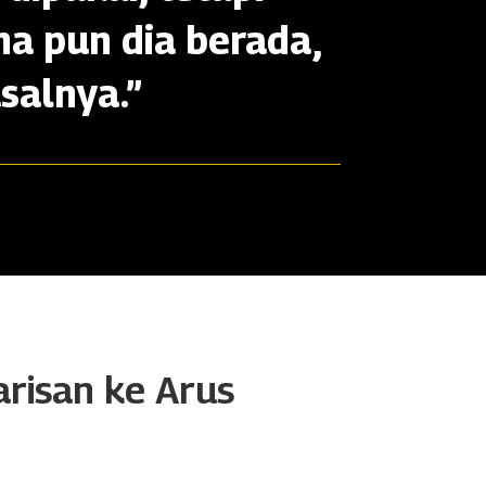
na pun dia berada,
salnya.”
arisan ke Arus