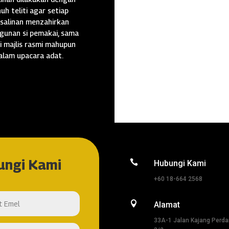
uh teliti agar setiap
salinan menzahirkan
gunan si pemakai, sama
i majlis rasmi mahupun
alam upacara adat.
ungi Kami

Hubungi Kami
+60 18-664 2568

Alamat
33A-1 Jalan Kajang Perd