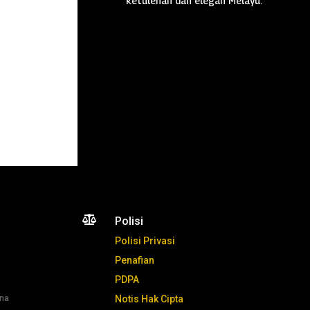
ketulenan dan elegan Melayu.

Polisi
Polisi Privasi
Penafian
PDPA
ana
Notis Hak Cipta