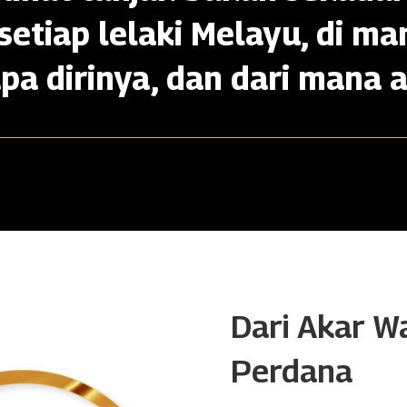
setiap lelaki Melayu, di ma
apa dirinya, dan dari mana a
Dari Akar W
Perdana