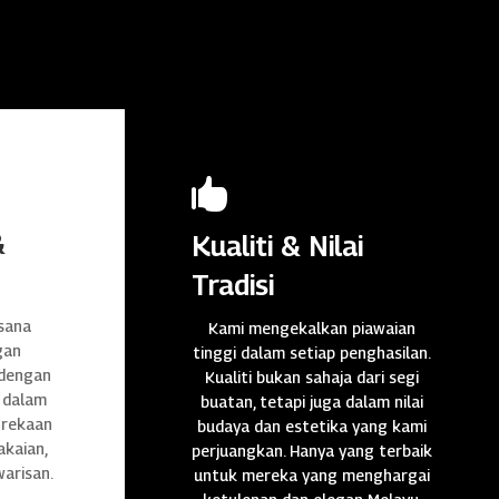

&
Kualiti & Nilai
Tradisi
sana
Kami mengekalkan piawaian
gan
tinggi dalam setiap penghasilan.
 dengan
Kualiti bukan sahaja dari segi
 dalam
buatan, tetapi juga dalam nilai
n rekaan
budaya dan estetika yang kami
akaian,
perjuangkan. Hanya yang terbaik
warisan.
untuk mereka yang menghargai