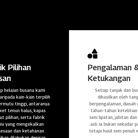

ik Pilihan
Pengalaman 
san
Ketukangan
ap helaian busana kami
Setiap tanjak dan bu
daripada kain-kain terpilih
dihasilkan oleh tan
rmutu tinggi, antaranya
berpengalaman, diasah
et tenun halus, kapas
tahun-tahun ketelitian
t pilihan, serta fabrik
seni lipatan, jahitan da
isi yang mengekalkan
asli. Ia bukan sekadar p
lesaan dan ketahanan.
tetapi hasil seni penuh 
ihan dilakukan dengan