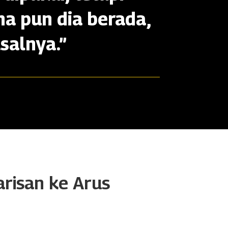
na pun dia berada,
salnya.”
arisan ke Arus