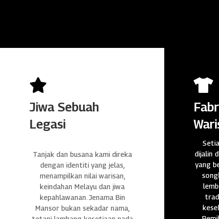


Jiwa Sebuah
Fabr
Legasi
Wari
Seti
dijalin 
Tanjak dan busana kami direka
yang be
dengan identiti yang jelas,
songk
menampilkan nilai warisan,
lembu
keindahan Melayu dan jiwa
trad
kepahlawanan. Jenama Bin
kese
Mansor bukan sekadar nama,
Pemil
tetapi lambang kesetiaan pada