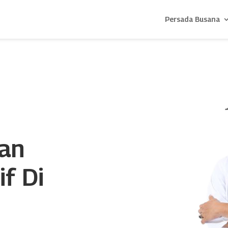
Persada Busana
han
if Di