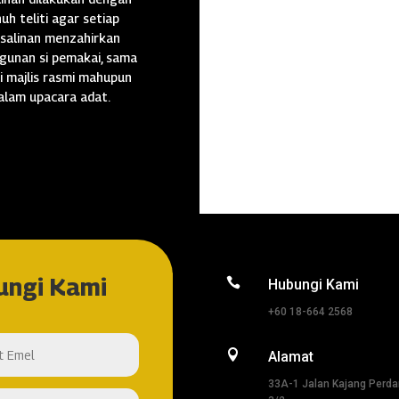
uh teliti agar setiap
salinan menzahirkan
gunan si pemakai, sama
i majlis rasmi mahupun
alam upacara adat.
ungi Kami

Hubungi Kami
+60 18-664 2568

Alamat
33A-1 Jalan Kajang Perd