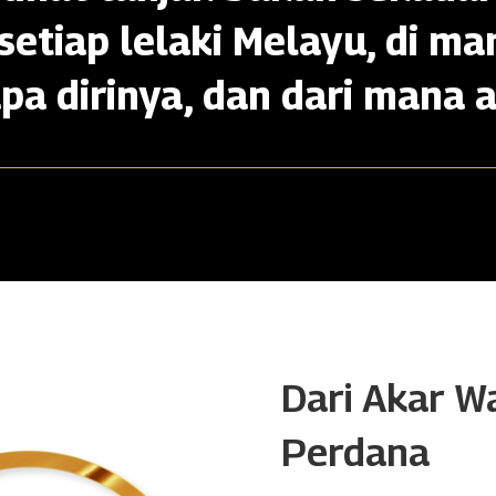
setiap lelaki Melayu, di ma
apa dirinya, dan dari mana a
Dari Akar W
Perdana