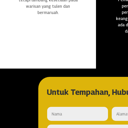
pen
warisan yang tulen dan
per
bermaruah.
keang
ada d
d
Untuk Tempahan, Hub