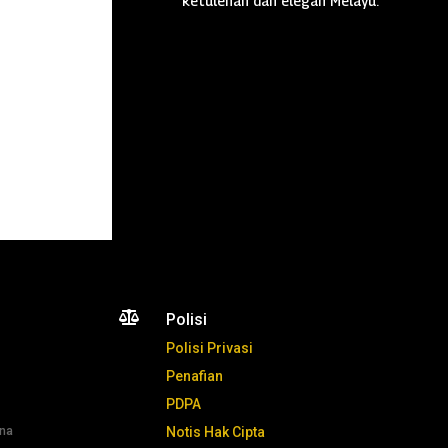
ketulenan dan elegan Melayu.

Polisi
Polisi Privasi
Penafian
PDPA
ana
Notis Hak Cipta