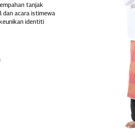
tempahan tanjak
l dan acara istimewa
eunikan identiti
k