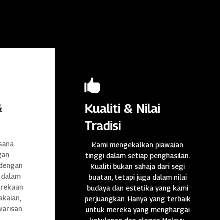

&
Kualiti & Nilai
Tradisi
sana
Kami mengekalkan piawaian
gan
tinggi dalam setiap penghasilan.
 dengan
Kualiti bukan sahaja dari segi
 dalam
buatan, tetapi juga dalam nilai
n rekaan
budaya dan estetika yang kami
akaian,
perjuangkan. Hanya yang terbaik
warisan.
untuk mereka yang menghargai