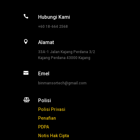

Hubungi Kami
+60 18-664 2568

Alamat
33A-1 Jalan Kajang Perdana 3/2
Kajang Perdana 43000 Kajang

Emel
binmansortech@gmail.com

Polisi
Polisi Privasi
Penafian
PDPA
Notis Hak Cipta