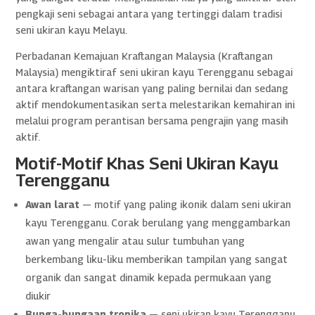
pengkaji seni sebagai antara yang tertinggi dalam tradisi
seni ukiran kayu Melayu.
Perbadanan Kemajuan Kraftangan Malaysia (Kraftangan
Malaysia) mengiktiraf seni ukiran kayu Terengganu sebagai
antara kraftangan warisan yang paling bernilai dan sedang
aktif mendokumentasikan serta melestarikan kemahiran ini
melalui program perantisan bersama pengrajin yang masih
aktif.
Motif-Motif Khas Seni Ukiran Kayu
Terengganu
Awan larat
— motif yang paling ikonik dalam seni ukiran
kayu Terengganu. Corak berulang yang menggambarkan
awan yang mengalir atau sulur tumbuhan yang
berkembang liku-liku memberikan tampilan yang sangat
organik dan sangat dinamik kepada permukaan yang
diukir
Bunga-bungaan tropika
— seni ukiran kayu Terengganu