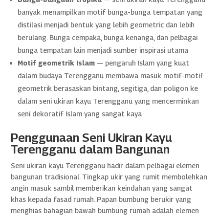
banyak menampilkan motif bunga-bunga tempatan yang
distilasi menjadi bentuk yang lebih geometric dan lebih
berulang. Bunga cempaka, bunga kenanga, dan pelbagai
bunga tempatan lain menjadi sumber inspirasi utama
Motif geometrik Islam
— pengaruh Islam yang kuat
dalam budaya Terengganu membawa masuk motif-motif
geometrik berasaskan bintang, segitiga, dan poligon ke
dalam seni ukiran kayu Terengganu yang mencerminkan
seni dekoratif Islam yang sangat kaya
Penggunaan Seni Ukiran Kayu
Terengganu dalam Bangunan
Seni ukiran kayu Terengganu hadir dalam pelbagai elemen
bangunan tradisional. Tingkap ukir yang rumit membolehkan
angin masuk sambil memberikan keindahan yang sangat
khas kepada fasad rumah. Papan bumbung berukir yang
menghias bahagian bawah bumbung rumah adalah elemen