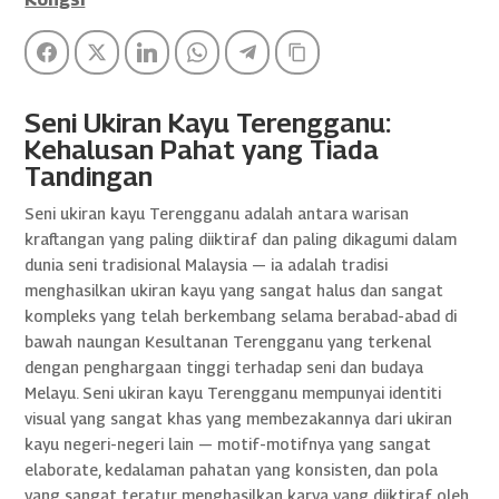
Facebook
Twitter
LinkedIn
WhatsApp
Telegram
Copy Link
Seni Ukiran Kayu Terengganu:
Kehalusan Pahat yang Tiada
Tandingan
Seni ukiran kayu Terengganu adalah antara warisan
kraftangan yang paling diiktiraf dan paling dikagumi dalam
dunia seni tradisional Malaysia — ia adalah tradisi
menghasilkan ukiran kayu yang sangat halus dan sangat
kompleks yang telah berkembang selama berabad-abad di
bawah naungan Kesultanan Terengganu yang terkenal
dengan penghargaan tinggi terhadap seni dan budaya
Melayu. Seni ukiran kayu Terengganu mempunyai identiti
visual yang sangat khas yang membezakannya dari ukiran
kayu negeri-negeri lain — motif-motifnya yang sangat
elaborate, kedalaman pahatan yang konsisten, dan pola
yang sangat teratur menghasilkan karya yang diiktiraf oleh