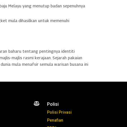
a baju Melayu yang menutup badan sepenuhnya
gket mula dihasilkan untuk memenuhi
an baharu tentang pentingnya identiti
ajlis-majlis rasmi kerajaan. Sejarah pakaian
a dunia mula menafsir semula warisan busana ini

Polisi
Polisi Privasi
Penafian