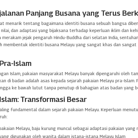
rjalanan Panjang Busana yang Terus Be
gat menarik tentang bagaimana identiti busana sebuah bangsa dibe
i, dan adaptasi yang bijaksana terhadap keperluan iklim dan kehi
a merakam jejak pengaruh Hindu-Buddha dari selatan India, sentuhan 
ah membentuk identiti busana Melayu yang sangat khas dan sangat
Pra-Islam
gan Islam, pakaian masyarakat Melayu banyak dipengaruhi oleh tam
ungkan di badan adalah asas kepada sejarah pakaian Melayu pra-Isl
hingga ke bawah lutut tanpa penutup di bahagian atas badan yang b
Islam: Transformasi Besar
ing fundamental dalam sejarah pakaian Melayu. Keperluan menutu
ruh:
akaian Melayu, baju kurung muncul sebagai adaptasi pakaian yang
yang digunakan oleh wanita dalam istana-istana Melayu Islam