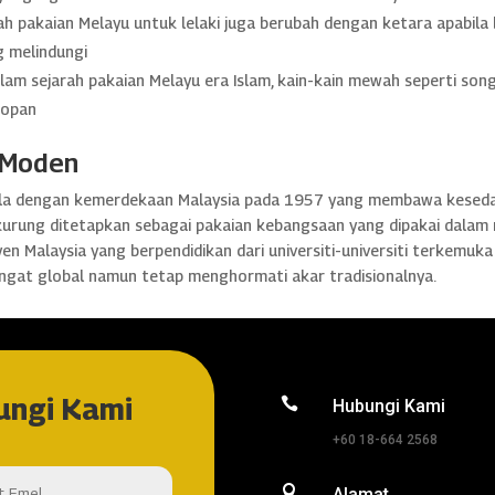
h pakaian Melayu untuk lelaki juga berubah dengan ketara apabil
g melindungi
am sejarah pakaian Melayu era Islam, kain-kain mewah seperti son
sopan
 Moden
la dengan kemerdekaan Malaysia pada 1957 yang membawa kesedar
 kurung ditetapkan sebagai pakaian kebangsaan yang dipakai dalam m
yen Malaysia yang berpendidikan dari universiti-universiti terkemuk
ngat global namun tetap menghormati akar tradisionalnya.
ungi Kami

Hubungi Kami
+60 18-664 2568

Alamat