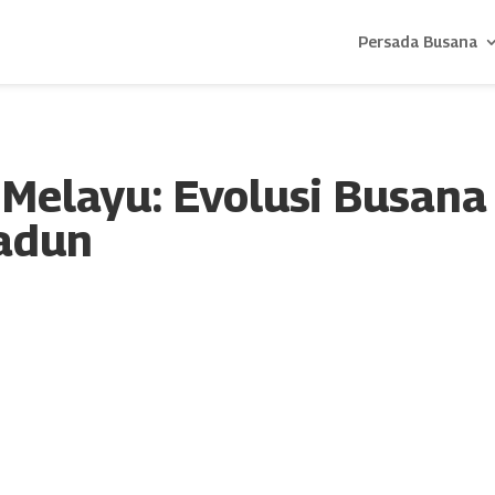
Persada Busana
 Melayu: Evolusi Busana
adun
nk