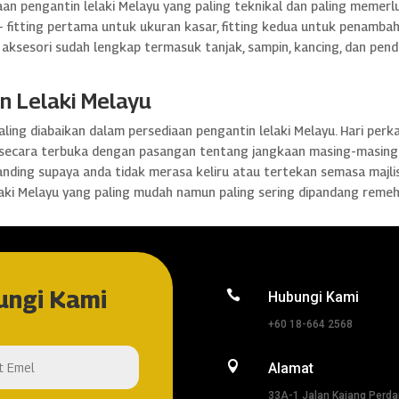
aan pengantin lelaki Melayu yang paling teknikal dan paling memerl
— fitting pertama untuk ukuran kasar, fitting kedua untuk penambah
 aksesori sudah lengkap termasuk tanjak, sampin, kancing, dan pend
n Lelaki Melayu
ling diabaikan dalam persediaan pengantin lelaki Melayu. Hari per
g secara terbuka dengan pasangan tentang jangkaan masing-masing u
rsanding supaya anda tidak merasa keliru atau tertekan semasa majl
laki Melayu yang paling mudah namun paling sering dipandang remeh
ungi Kami

Hubungi Kami
+60 18-664 2568

Alamat
33A-1 Jalan Kajang Perd