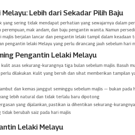
Melayu: Lebih dari Sekadar Pilih Baju
pik yang sering tidak mendapat perhatian yang sewajarnya dalam 
 perempuan, mak andam, dan baju pengantin wanita. Namun persedi
jlis berjalan lancar dan pengantin lelaki tampil dalam keadaan terb
pengantin lelaki Melayu yang perlu dirancang jauh sebelum hari ma
ming Pengantin Lelaki Melayu
kulit asas sekurang-kurangnya tiga bulan sebelum majlis. Basuh m
erlu dilakukan. Kulit yang bersih dan sihat memberikan tampilan ya
mbut dan kemas janggut seminggu sebelum majlis — bukan pada ha
ng lebih natural dan tidak terlalu baru dipotong
rgasan yang dijalankan, pastikan ia dihentikan sekurang-kurangny
 tidak berubah saiz pada hari majlis
antin Lelaki Melayu