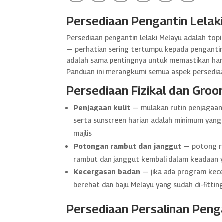
Persediaan Pengantin Lelaki 
Persediaan pengantin lelaki Melayu adalah to
— perhatian sering tertumpu kepada pengantin
adalah sama pentingnya untuk memastikan hari ma
Panduan ini merangkumi semua aspek persediaan 
Persediaan Fizikal dan Groo
Penjagaan kulit
— mulakan rutin penjagaan 
serta sunscreen harian adalah minimum yang p
majlis
Potongan rambut dan janggut
— potong ra
rambut dan janggut kembali dalam keadaan ya
Kecergasan badan
— jika ada program kece
berehat dan baju Melayu yang sudah di-fitting
Persediaan Persalinan Peng