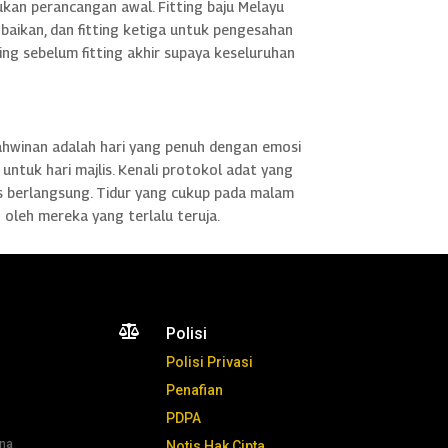
ukan perancangan awal. Fitting baju Melayu
baikan, dan fitting ketiga untuk pengesahan
ing sebelum fitting akhir supaya keseluruhan
kahwinan adalah hari yang penuh dengan emosi
ntuk hari majlis. Kenali protokol adat yang
is berlangsung. Tidur yang cukup pada malam
 oleh mereka yang terlalu teruja.

Polisi
Polisi Privasi
Penafian
PDPA
ana
Notis Hak Cipta