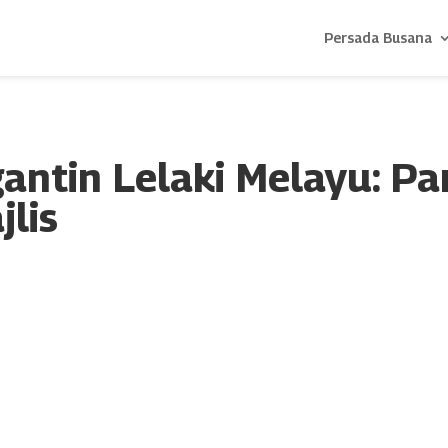
Persada Busana
antin Lelaki Melayu: P
lis
nk