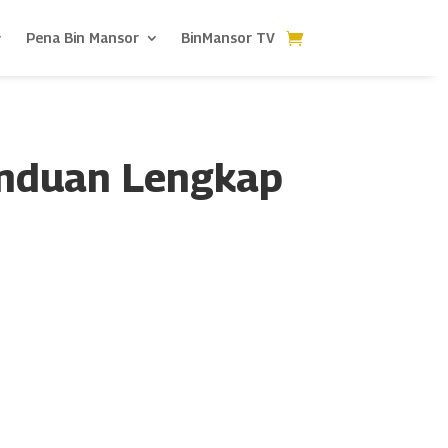
Pena Bin Mansor
BinMansor TV
anduan Lengkap