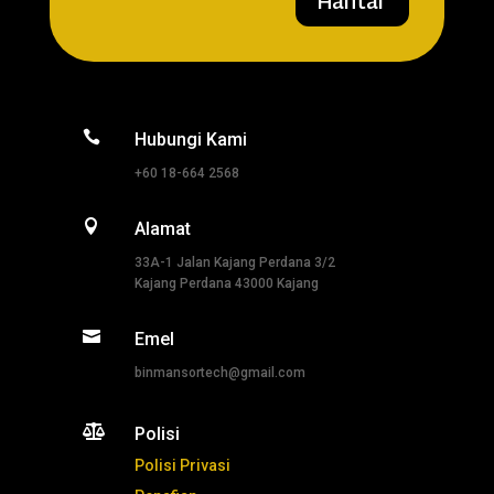
Hantar

Hubungi Kami
+60 18-664 2568

Alamat
33A-1 Jalan Kajang Perdana 3/2
Kajang Perdana 43000 Kajang

Emel
binmansortech@gmail.com

Polisi
Polisi Privasi