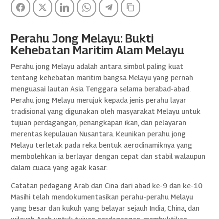
Facebook
Twitter
LinkedIn
WhatsApp
Telegram
Copy Link
Perahu Jong Melayu: Bukti
Kehebatan Maritim Alam Melayu
Perahu jong Melayu adalah antara simbol paling kuat
tentang kehebatan maritim bangsa Melayu yang pernah
menguasai lautan Asia Tenggara selama berabad-abad.
Perahu jong Melayu merujuk kepada jenis perahu layar
tradisional yang digunakan oleh masyarakat Melayu untuk
tujuan perdagangan, penangkapan ikan, dan pelayaran
merentas kepulauan Nusantara. Keunikan perahu jong
Melayu terletak pada reka bentuk aerodinamiknya yang
membolehkan ia berlayar dengan cepat dan stabil walaupun
dalam cuaca yang agak kasar.
Catatan pedagang Arab dan Cina dari abad ke-9 dan ke-10
Masihi telah mendokumentasikan perahu-perahu Melayu
yang besar dan kukuh yang belayar sejauh India, China, dan