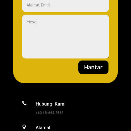
Hantar

Hubungi Kami
+60 18-664 2568

Alamat