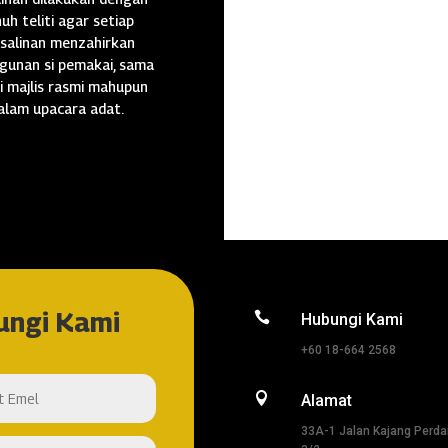
uh teliti agar setiap
salinan menzahirkan
gunan si pemakai, sama
i majlis rasmi mahupun
alam upacara adat.
ungi Kami

Hubungi Kami
+60 18-664 2568

Alamat
33A-1 Jalan Kajang Perd