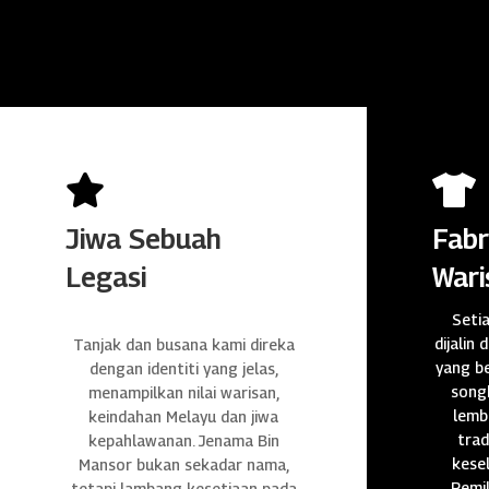


Jiwa Sebuah
Fabr
Legasi
Wari
Seti
dijalin 
Tanjak dan busana kami direka
yang be
dengan identiti yang jelas,
songk
menampilkan nilai warisan,
lembu
keindahan Melayu dan jiwa
trad
kepahlawanan. Jenama Bin
kese
Mansor bukan sekadar nama,
Pemil
tetapi lambang kesetiaan pada