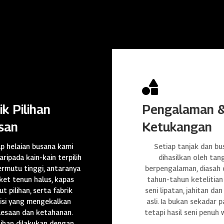

ik Pilihan
Pengalaman 
san
Ketukangan
ap helaian busana kami
Setiap tanjak dan bu
daripada kain-kain terpilih
dihasilkan oleh tan
rmutu tinggi, antaranya
berpengalaman, diasah
et tenun halus, kapas
tahun-tahun ketelitian
t pilihan, serta fabrik
seni lipatan, jahitan da
isi yang mengekalkan
asli. Ia bukan sekadar p
lesaan dan ketahanan.
tetapi hasil seni penuh 
ihan dilakukan dengan