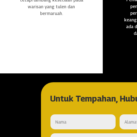
pen
warisan yang tulen dan
per
bermaruah.
keang
ada d
d
Untuk Tempahan, Hub