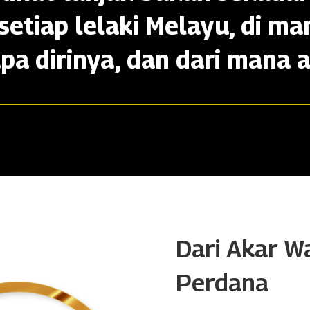
setiap lelaki Melayu, di ma
apa dirinya, dan dari mana a
Dari Akar W
Perdana