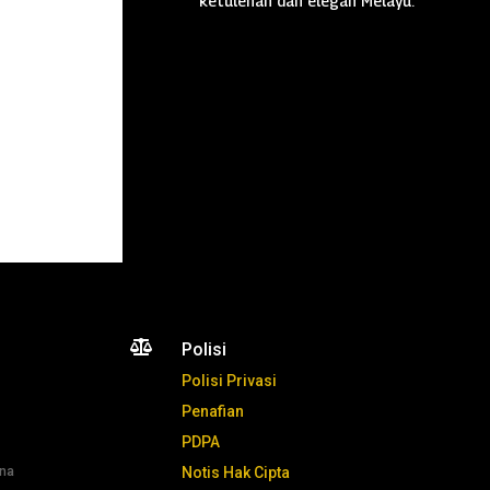
ketulenan dan elegan Melayu.

Polisi
Polisi Privasi
Penafian
PDPA
ana
Notis Hak Cipta