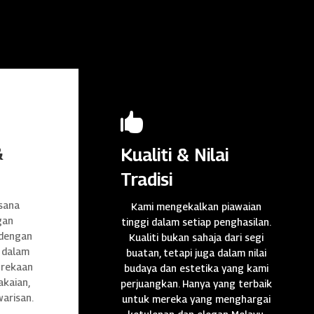

&
Kualiti & Nilai
Tradisi
sana
Kami mengekalkan piawaian
gan
tinggi dalam setiap penghasilan.
 dengan
Kualiti bukan sahaja dari segi
 dalam
buatan, tetapi juga dalam nilai
n rekaan
budaya dan estetika yang kami
akaian,
perjuangkan. Hanya yang terbaik
warisan.
untuk mereka yang menghargai