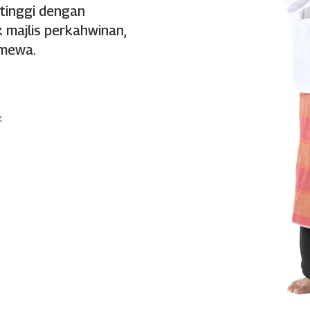
 tinggi dengan
 majlis perkahwinan,
imewa.
k