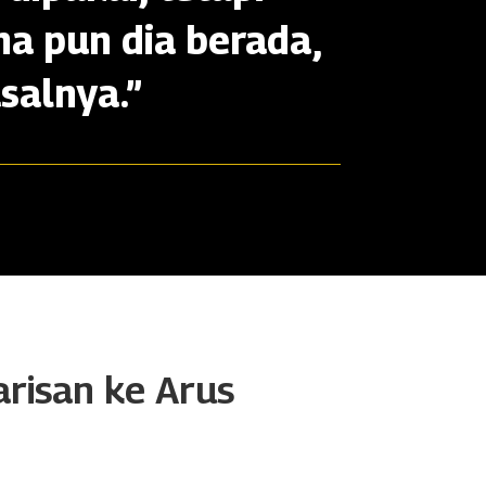
na pun dia berada,
salnya.”
arisan ke Arus