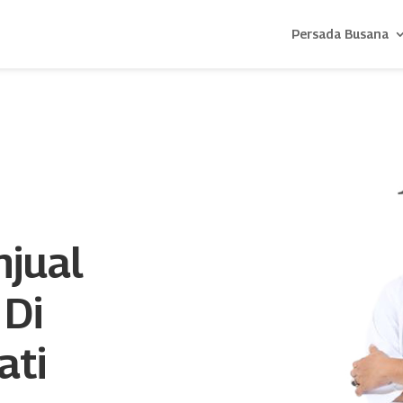
Persada Busana
njual
 Di
ati