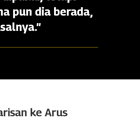
na pun dia berada,
salnya.”
arisan ke Arus