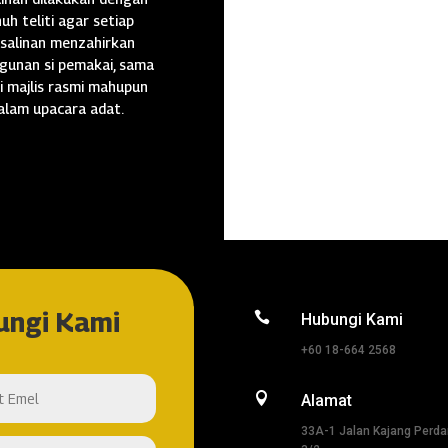
uh teliti agar setiap
salinan menzahirkan
gunan si pemakai, sama
i majlis rasmi mahupun
alam upacara adat.
ungi Kami

Hubungi Kami
+60 18-664 2568

Alamat
33A-1 Jalan Kajang Perd