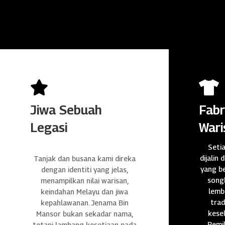


Jiwa Sebuah
Fabr
Legasi
Wari
Seti
dijalin 
Tanjak dan busana kami direka
yang be
dengan identiti yang jelas,
songk
menampilkan nilai warisan,
lembu
keindahan Melayu dan jiwa
trad
kepahlawanan. Jenama Bin
kese
Mansor bukan sekadar nama,
Pemil
tetapi lambang kesetiaan pada