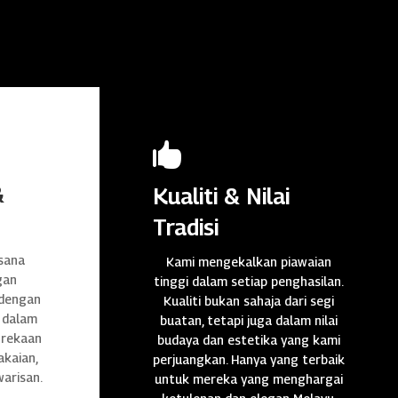

&
Kualiti & Nilai
Tradisi
sana
Kami mengekalkan piawaian
gan
tinggi dalam setiap penghasilan.
 dengan
Kualiti bukan sahaja dari segi
 dalam
buatan, tetapi juga dalam nilai
n rekaan
budaya dan estetika yang kami
akaian,
perjuangkan. Hanya yang terbaik
warisan.
untuk mereka yang menghargai