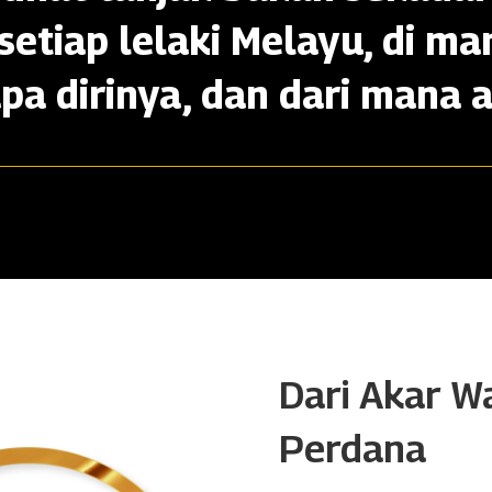
setiap lelaki Melayu, di ma
apa dirinya, dan dari mana a
Dari Akar W
Perdana