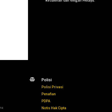
ketulenan dan elegan Melayu.

Polisi
Polisi Privasi
Penafian
PDPA
ana
Notis Hak Cipta