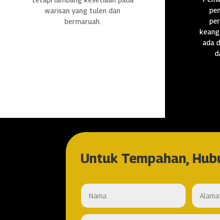
pen
warisan yang tulen dan
per
bermaruah.
keang
ada d
d
Untuk Tempahan, Hub