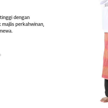
 tinggi dengan
 majlis perkahwinan,
imewa.
k