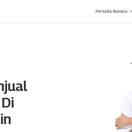
Persada Busana
njual
 Di
in