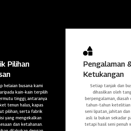

ik Pilihan
Pengalaman 
san
Ketukangan
ap helaian busana kami
Setiap tanjak dan bu
daripada kain-kain terpilih
dihasilkan oleh tan
rmutu tinggi, antaranya
berpengalaman, diasah
et tenun halus, kapas
tahun-tahun ketelitian
t pilihan, serta fabrik
seni lipatan, jahitan da
isi yang mengekalkan
asli. Ia bukan sekadar p
lesaan dan ketahanan.
tetapi hasil seni penuh 
ihan dilakukan dengan