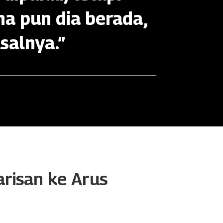
na pun dia berada,
salnya.”
arisan ke Arus