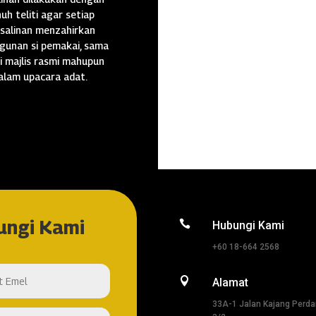
uh teliti agar setiap
salinan menzahirkan
gunan si pemakai, sama
i majlis rasmi mahupun
alam upacara adat.
ungi Kami

Hubungi Kami
+60 18-664 2568

Alamat
33A-1 Jalan Kajang Perd