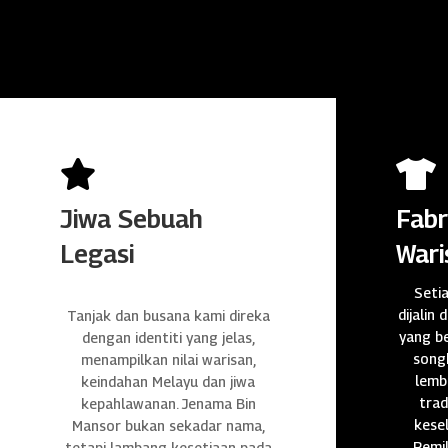


Jiwa Sebuah
Fabr
Legasi
Wari
Seti
dijalin 
Tanjak dan busana kami direka
yang be
dengan identiti yang jelas,
songk
menampilkan nilai warisan,
lembu
keindahan Melayu dan jiwa
trad
kepahlawanan. Jenama Bin
kese
Mansor bukan sekadar nama,
Pemil
tetapi lambang kesetiaan pada