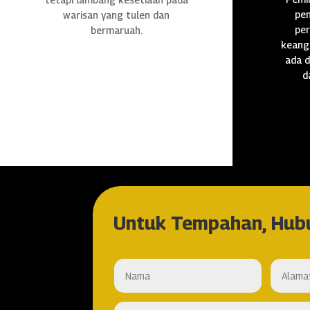
pen
warisan yang tulen dan
per
bermaruah.
keang
ada d
d
Untuk Tempahan, Hub