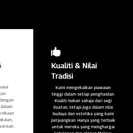

&
Kualiti & Nilai
Tradisi
sana
Kami mengekalkan piawaian
gan
tinggi dalam setiap penghasilan.
 dengan
Kualiti bukan sahaja dari segi
 dalam
buatan, tetapi juga dalam nilai
n rekaan
budaya dan estetika yang kami
akaian,
perjuangkan. Hanya yang terbaik
warisan.
untuk mereka yang menghargai