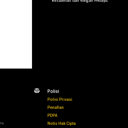
ketulenan dan elegan Melayu.

Polisi
Polisi Privasi
Penafian
PDPA
ana
Notis Hak Cipta