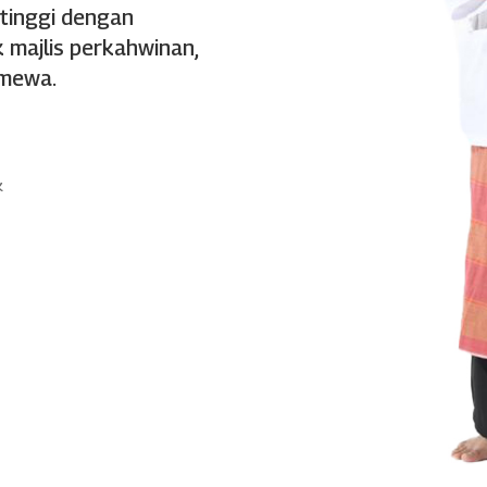
 tinggi dengan
 majlis perkahwinan,
imewa.
k