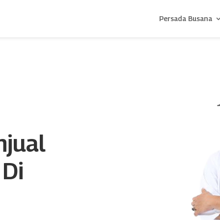
Persada Busana
njual
 Di