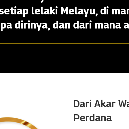
setiap lelaki Melayu, di ma
apa dirinya, dan dari mana a
Dari Akar W
Perdana