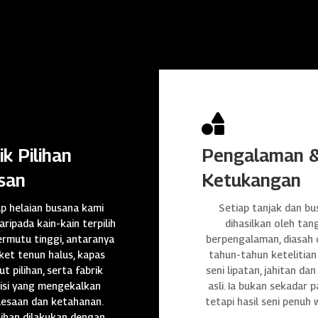

ik Pilihan
Pengalaman 
san
Ketukangan
ap helaian busana kami
Setiap tanjak dan bu
daripada kain-kain terpilih
dihasilkan oleh tan
rmutu tinggi, antaranya
berpengalaman, diasah
et tenun halus, kapas
tahun-tahun ketelitian
t pilihan, serta fabrik
seni lipatan, jahitan da
isi yang mengekalkan
asli. Ia bukan sekadar p
lesaan dan ketahanan.
tetapi hasil seni penuh 
ihan dilakukan dengan