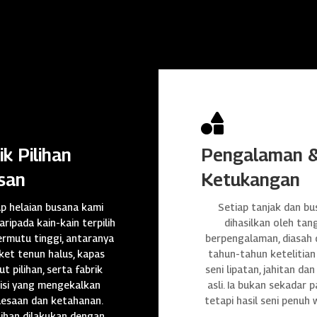

ik Pilihan
Pengalaman 
san
Ketukangan
ap helaian busana kami
Setiap tanjak dan bu
daripada kain-kain terpilih
dihasilkan oleh tan
rmutu tinggi, antaranya
berpengalaman, diasah
et tenun halus, kapas
tahun-tahun ketelitian
t pilihan, serta fabrik
seni lipatan, jahitan da
isi yang mengekalkan
asli. Ia bukan sekadar p
lesaan dan ketahanan.
tetapi hasil seni penuh 
ihan dilakukan dengan