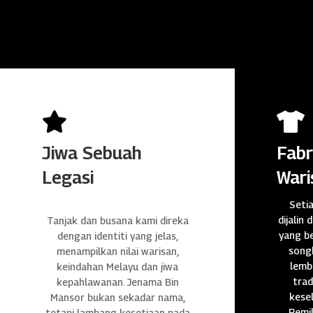


Jiwa Sebuah
Fabr
Legasi
Wari
Seti
dijalin 
Tanjak dan busana kami direka
yang be
dengan identiti yang jelas,
songk
menampilkan nilai warisan,
lembu
keindahan Melayu dan jiwa
trad
kepahlawanan. Jenama Bin
kese
Mansor bukan sekadar nama,
Pemil
tetapi lambang kesetiaan pada