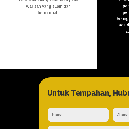
pen
warisan yang tulen dan
per
bermaruah.
keang
ada d
d
Untuk Tempahan, Hub