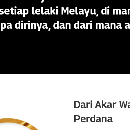
setiap lelaki Melayu, di ma
apa dirinya, dan dari mana a
Dari Akar W
Perdana