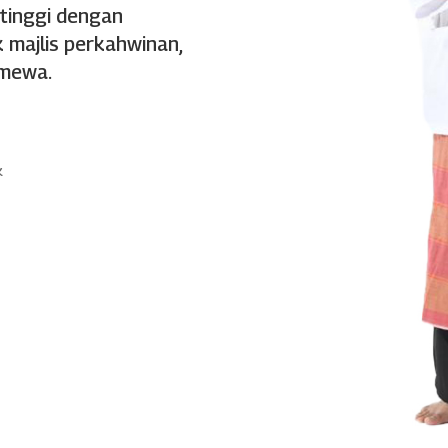
 tinggi dengan
 majlis perkahwinan,
imewa.
k