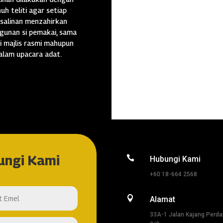
uh teliti agar setiap
salinan menzahirkan
gunan si pemakai, sama
i majlis rasmi mahupun
alam upacara adat.
ungi Kami

Hubungi Kami
+60 18-664 2568

Alamat
33A-1 Jalan Kajang Perd