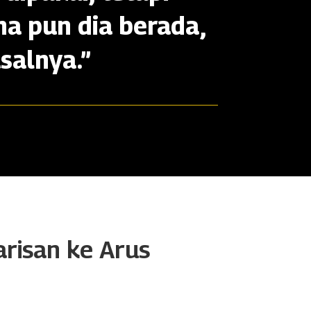
na pun dia berada,
salnya.”
arisan ke Arus