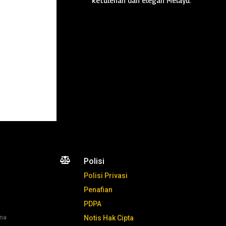
ketulenan dan elegan Melayu.

Polisi
Polisi Privasi
Penafian
PDPA
ana
Notis Hak Cipta