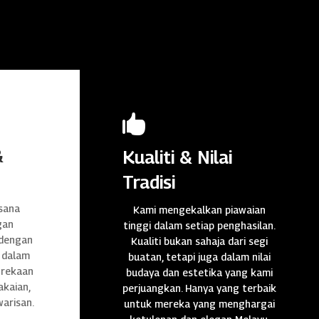

&
Kualiti & Nilai
Tradisi
sana
Kami mengekalkan piawaian
gan
tinggi dalam setiap penghasilan.
 dengan
Kualiti bukan sahaja dari segi
 dalam
buatan, tetapi juga dalam nilai
n rekaan
budaya dan estetika yang kami
akaian,
perjuangkan. Hanya yang terbaik
warisan.
untuk mereka yang menghargai