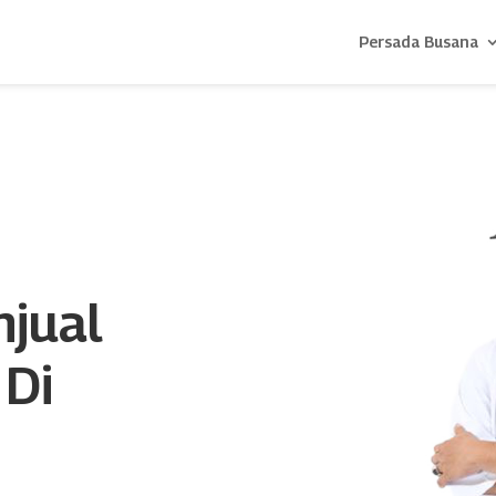
Persada Busana
njual
 Di