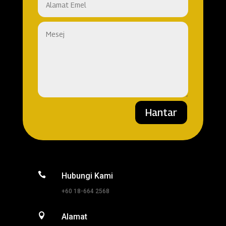
Hantar

Hubungi Kami
+60 18-664 2568

Alamat