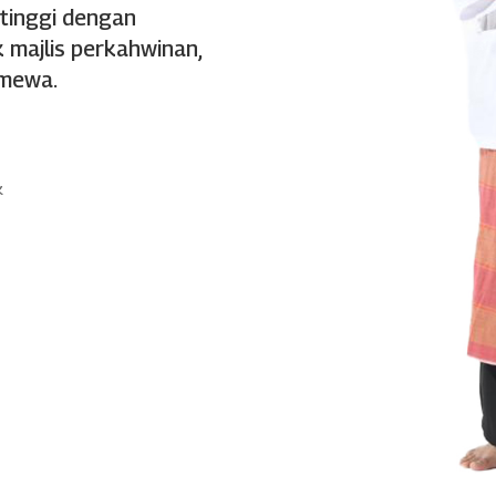
 tinggi dengan
 majlis perkahwinan,
imewa.
k