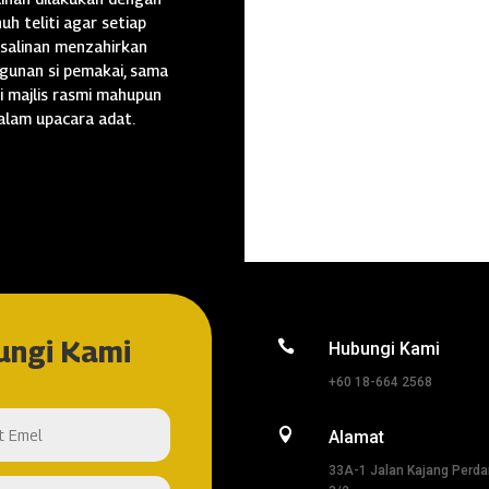
uh teliti agar setiap
salinan menzahirkan
gunan si pemakai, sama
i majlis rasmi mahupun
alam upacara adat.
ungi Kami

Hubungi Kami
+60 18-664 2568

Alamat
33A-1 Jalan Kajang Perd