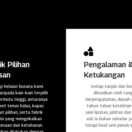

ik Pilihan
Pengalaman 
san
Ketukangan
ap helaian busana kami
Setiap tanjak dan bu
daripada kain-kain terpilih
dihasilkan oleh tan
rmutu tinggi, antaranya
berpengalaman, diasah
et tenun halus, kapas
tahun-tahun ketelitian
t pilihan, serta fabrik
seni lipatan, jahitan da
isi yang mengekalkan
asli. Ia bukan sekadar p
lesaan dan ketahanan.
tetapi hasil seni penuh 
ihan dilakukan dengan