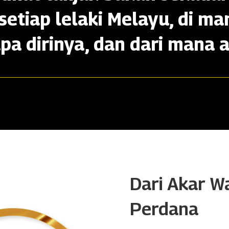
setiap lelaki Melayu, di ma
apa dirinya, dan dari mana a
Dari Akar W
Perdana