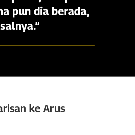
na pun dia berada,
salnya.”
arisan ke Arus