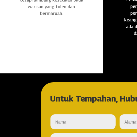
pen
warisan yang tulen dan
per
bermaruah.
keang
ada d
d
Untuk Tempahan, Hub