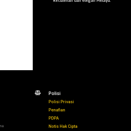
ketulenan dan elegan Melayu.

Polisi
Polisi Privasi
Penafian
PDPA
ana
Notis Hak Cipta