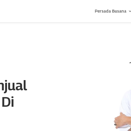
Persada Busana
njual
 Di