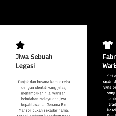


Jiwa Sebuah
Fabr
Legasi
Wari
Seti
dijalin 
Tanjak dan busana kami direka
yang be
dengan identiti yang jelas,
songk
menampilkan nilai warisan,
lembu
keindahan Melayu dan jiwa
trad
kepahlawanan. Jenama Bin
kese
Mansor bukan sekadar nama,
Pemil
tetapi lambang kesetiaan pada