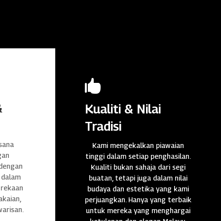

&
Kualiti & Nilai
Tradisi
sana
Kami mengekalkan piawaian
gan
tinggi dalam setiap penghasilan.
 dengan
Kualiti bukan sahaja dari segi
 dalam
buatan, tetapi juga dalam nilai
n rekaan
budaya dan estetika yang kami
akaian,
perjuangkan. Hanya yang terbaik
warisan.
untuk mereka yang menghargai