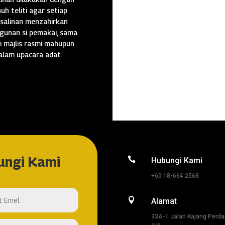
uh teliti agar setiap
salinan menzahirkan
gunan si pemakai, sama
i majlis rasmi mahupun
alam upacara adat.
ungi Kami

Hubungi Kami
+60 18-664 2568

Alamat
33A-1 Jalan Kajang Perd