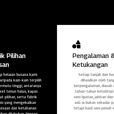

ik Pilihan
Pengalaman 
san
Ketukangan
ap helaian busana kami
Setiap tanjak dan bu
daripada kain-kain terpilih
dihasilkan oleh tan
rmutu tinggi, antaranya
berpengalaman, diasah
et tenun halus, kapas
tahun-tahun ketelitian
t pilihan, serta fabrik
seni lipatan, jahitan da
isi yang mengekalkan
asli. Ia bukan sekadar p
lesaan dan ketahanan.
tetapi hasil seni penuh 
ihan dilakukan dengan