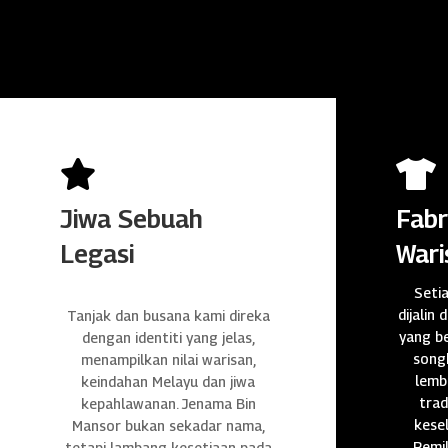


Jiwa Sebuah
Fabr
Legasi
Wari
Seti
dijalin 
Tanjak dan busana kami direka
yang be
dengan identiti yang jelas,
songk
menampilkan nilai warisan,
lembu
keindahan Melayu dan jiwa
trad
kepahlawanan. Jenama Bin
kese
Mansor bukan sekadar nama,
Pemil
tetapi lambang kesetiaan pada