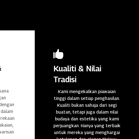

&
Kualiti & Nilai
Tradisi
sana
Kami mengekalkan piawaian
gan
tinggi dalam setiap penghasilan.
 dengan
Kualiti bukan sahaja dari segi
 dalam
buatan, tetapi juga dalam nilai
n rekaan
budaya dan estetika yang kami
akaian,
perjuangkan. Hanya yang terbaik
warisan.
untuk mereka yang menghargai