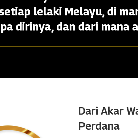
setiap lelaki Melayu, di ma
apa dirinya, dan dari mana a
Dari Akar W
Perdana