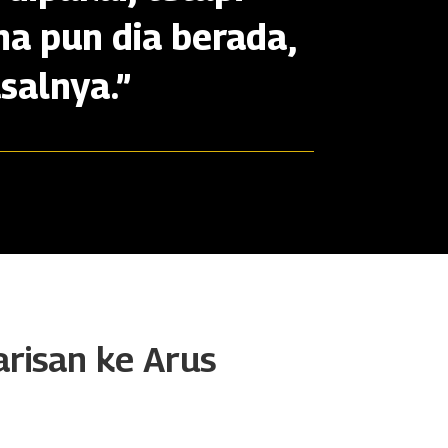
na pun dia berada,
salnya.”
arisan ke Arus