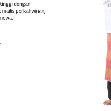
 tinggi dengan
 majlis perkahwinan,
imewa.
k