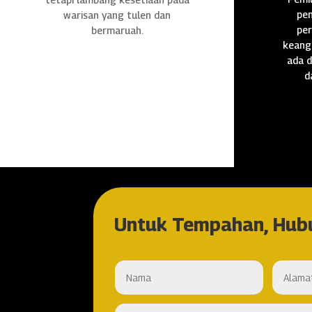
pen
warisan yang tulen dan
per
bermaruah.
keang
ada d
d
Untuk Tempahan, Hub