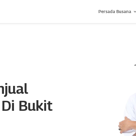
Persada Busana
njual
Di Bukit