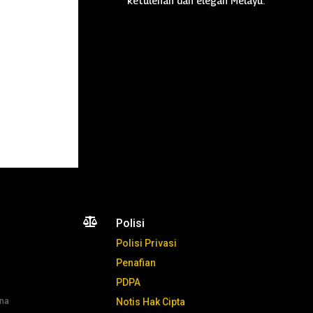
ketulenan dan elegan Melayu.

Polisi
Polisi Privasi
Penafian
PDPA
ana
Notis Hak Cipta