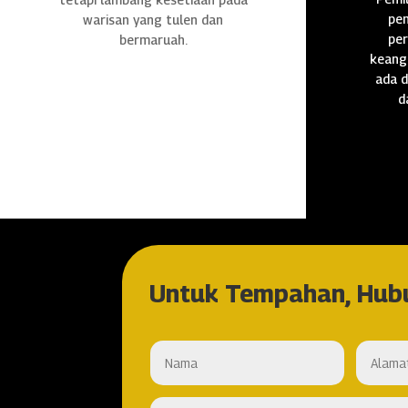
pen
warisan yang tulen dan
per
bermaruah.
keang
ada d
d
Untuk Tempahan, Hub