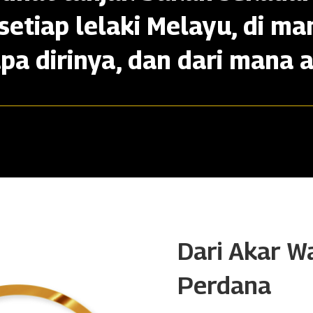
setiap lelaki Melayu, di ma
apa dirinya, dan dari mana a
Dari Akar W
Perdana