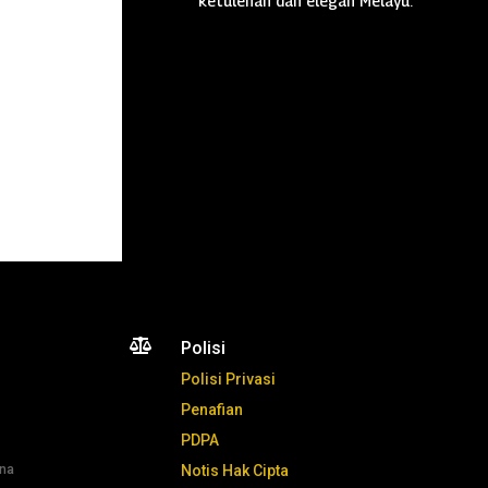
ketulenan dan elegan Melayu.

Polisi
Polisi Privasi
Penafian
PDPA
ana
Notis Hak Cipta