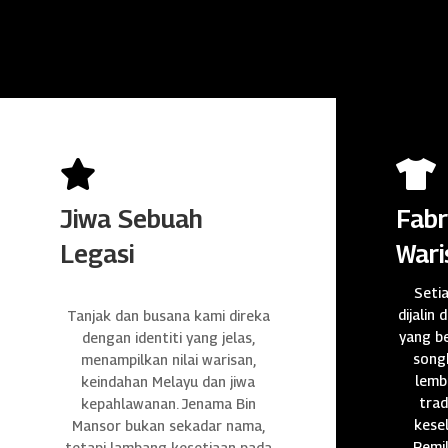


Jiwa Sebuah
Fabr
Legasi
Wari
Seti
dijalin 
Tanjak dan busana kami direka
yang be
dengan identiti yang jelas,
songk
menampilkan nilai warisan,
lembu
keindahan Melayu dan jiwa
trad
kepahlawanan. Jenama Bin
kese
Mansor bukan sekadar nama,
Pemil
tetapi lambang kesetiaan pada