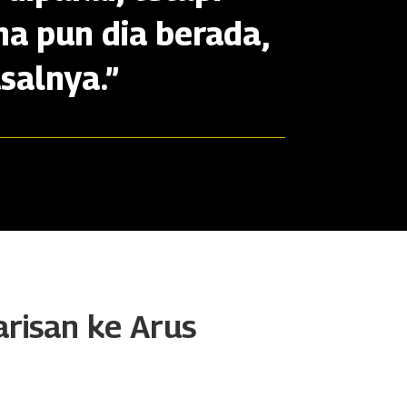
na pun dia berada,
salnya.”
arisan ke Arus