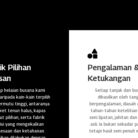

ik Pilihan
Pengalaman 
san
Ketukangan
ap helaian busana kami
Setiap tanjak dan bu
daripada kain-kain terpilih
dihasilkan oleh tan
rmutu tinggi, antaranya
berpengalaman, diasah
et tenun halus, kapas
tahun-tahun ketelitian
t pilihan, serta fabrik
seni lipatan, jahitan da
isi yang mengekalkan
asli. Ia bukan sekadar p
lesaan dan ketahanan.
tetapi hasil seni penuh 
ihan dilakukan dengan