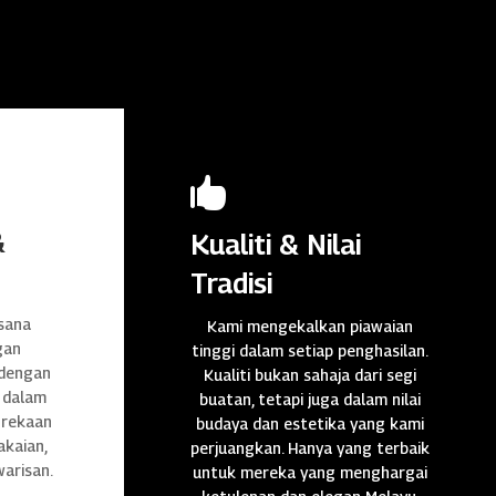

&
Kualiti & Nilai
Tradisi
sana
Kami mengekalkan piawaian
gan
tinggi dalam setiap penghasilan.
 dengan
Kualiti bukan sahaja dari segi
 dalam
buatan, tetapi juga dalam nilai
n rekaan
budaya dan estetika yang kami
akaian,
perjuangkan. Hanya yang terbaik
warisan.
untuk mereka yang menghargai