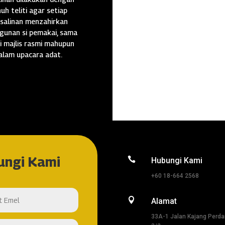
uh teliti agar setiap
salinan menzahirkan
gunan si pemakai, sama
i majlis rasmi mahupun
alam upacara adat.
ungi Kami

Hubungi Kami
+60 18-664 2568

Alamat
33A-1 Jalan Kajang Perd