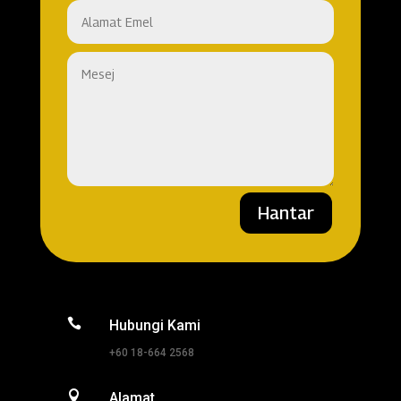
Hantar

Hubungi Kami
+60 18-664 2568

Alamat