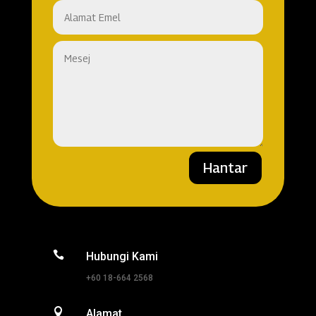
Hantar

Hubungi Kami
+60 18-664 2568

Alamat