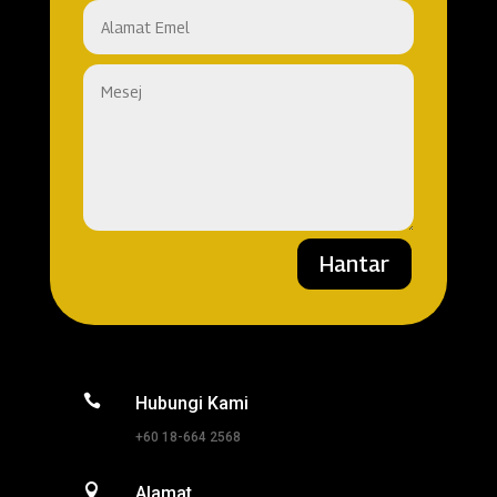
Hantar

Hubungi Kami
+60 18-664 2568

Alamat