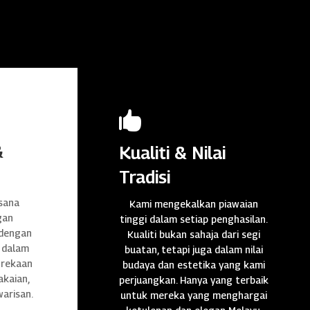

&
Kualiti & Nilai
Tradisi
sana
Kami mengekalkan piawaian
gan
tinggi dalam setiap penghasilan.
 dengan
Kualiti bukan sahaja dari segi
 dalam
buatan, tetapi juga dalam nilai
n rekaan
budaya dan estetika yang kami
akaian,
perjuangkan. Hanya yang terbaik
warisan.
untuk mereka yang menghargai