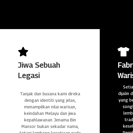


Jiwa Sebuah
Fabr
Legasi
Wari
Seti
dijalin 
Tanjak dan busana kami direka
yang be
dengan identiti yang jelas,
songk
menampilkan nilai warisan,
lembu
keindahan Melayu dan jiwa
trad
kepahlawanan. Jenama Bin
kese
Mansor bukan sekadar nama,
Pemil
tetapi lambang kesetiaan pada