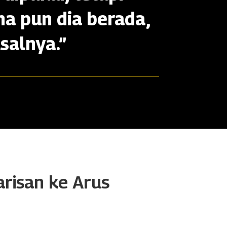
na pun dia berada,
salnya.”
arisan ke Arus