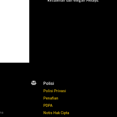
ketulenan dan elegan Melayu.

Polisi
Polisi Privasi
Penafian
PDPA
ana
Notis Hak Cipta