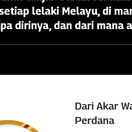
setiap lelaki Melayu, di ma
apa dirinya, dan dari mana a
Dari Akar W
Perdana