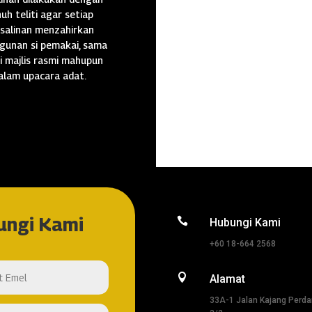
uh teliti agar setiap
salinan menzahirkan
gunan si pemakai, sama
i majlis rasmi mahupun
alam upacara adat.
ungi Kami

Hubungi Kami
+60 18-664 2568

Alamat
33A-1 Jalan Kajang Perd