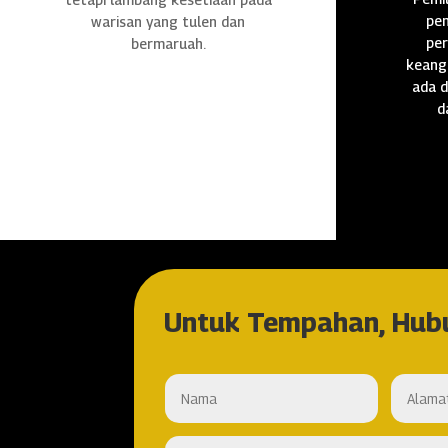
pen
warisan yang tulen dan
per
bermaruah.
keang
ada d
d
Untuk Tempahan, Hub