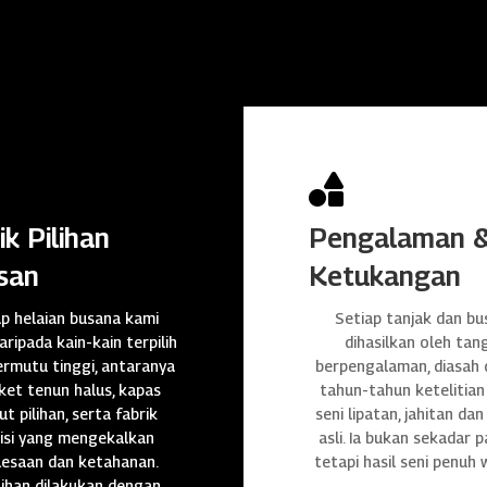

ik Pilihan
Pengalaman 
san
Ketukangan
ap helaian busana kami
Setiap tanjak dan bu
daripada kain-kain terpilih
dihasilkan oleh tan
rmutu tinggi, antaranya
berpengalaman, diasah
et tenun halus, kapas
tahun-tahun ketelitian
t pilihan, serta fabrik
seni lipatan, jahitan da
isi yang mengekalkan
asli. Ia bukan sekadar p
lesaan dan ketahanan.
tetapi hasil seni penuh 
ihan dilakukan dengan