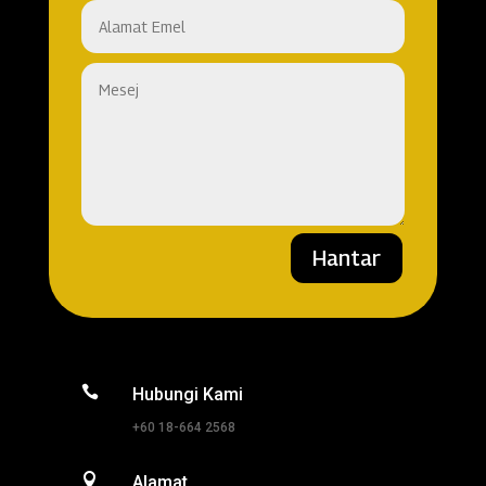
Hantar

Hubungi Kami
+60 18-664 2568

Alamat