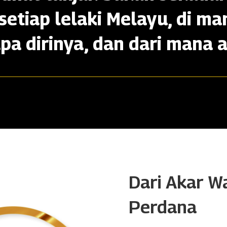
setiap lelaki Melayu, di ma
apa dirinya, dan dari mana a
Dari Akar W
Perdana