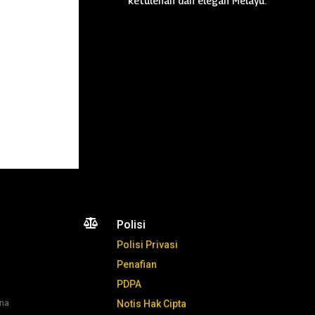
ketulenan dan elegan Melayu.

Polisi
Polisi Privasi
Penafian
PDPA
ana
Notis Hak Cipta