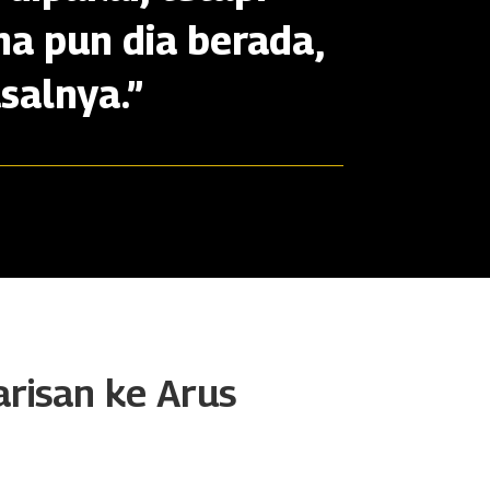
na pun dia berada,
salnya.”
arisan ke Arus