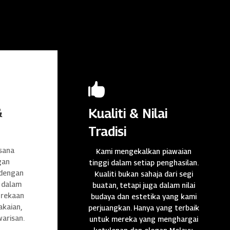

&
Kualiti & Nilai
Tradisi
sana
Kami mengekalkan piawaian
gan
tinggi dalam setiap penghasilan.
 dengan
Kualiti bukan sahaja dari segi
 dalam
buatan, tetapi juga dalam nilai
n rekaan
budaya dan estetika yang kami
akaian,
perjuangkan. Hanya yang terbaik
warisan.
untuk mereka yang menghargai