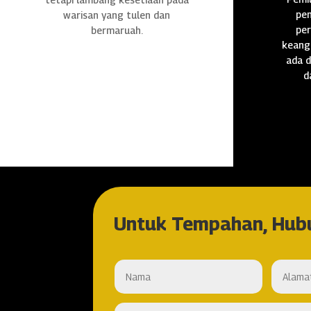
pen
warisan yang tulen dan
per
bermaruah.
keang
ada d
d
Untuk Tempahan, Hub