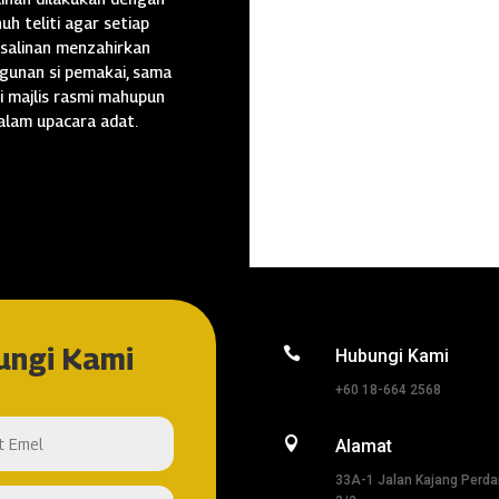
uh teliti agar setiap
salinan menzahirkan
gunan si pemakai, sama
i majlis rasmi mahupun
alam upacara adat.
ungi Kami

Hubungi Kami
+60 18-664 2568

Alamat
33A-1 Jalan Kajang Perd