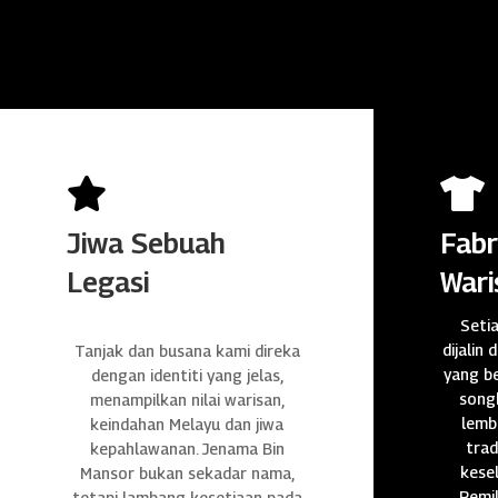


Jiwa Sebuah
Fabr
Legasi
Wari
Seti
dijalin 
Tanjak dan busana kami direka
yang be
dengan identiti yang jelas,
songk
menampilkan nilai warisan,
lembu
keindahan Melayu dan jiwa
trad
kepahlawanan. Jenama Bin
kese
Mansor bukan sekadar nama,
Pemil
tetapi lambang kesetiaan pada