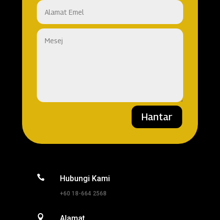
Hantar

Hubungi Kami
+60 18-664 2568

Alamat