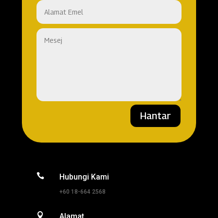
Hantar

Hubungi Kami
+60 18-664 2568

Alamat