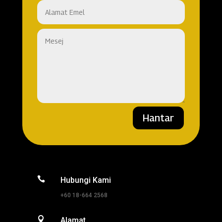
Hantar

Hubungi Kami
+60 18-664 2568

Alamat