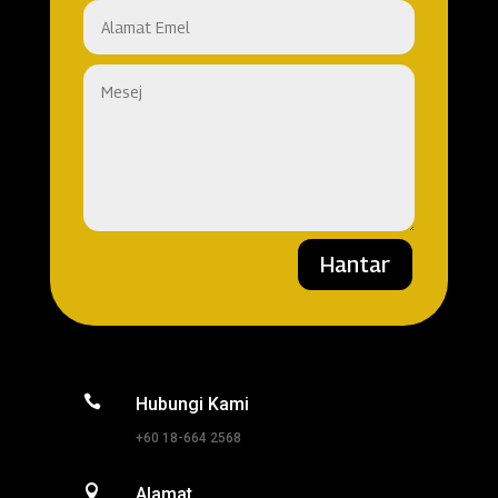
Hantar

Hubungi Kami
+60 18-664 2568

Alamat