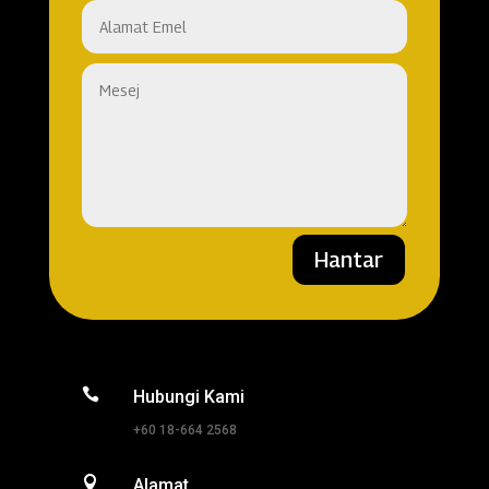
Hantar

Hubungi Kami
+60 18-664 2568

Alamat