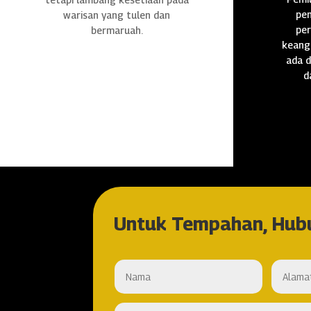
pen
warisan yang tulen dan
per
bermaruah.
keang
ada d
d
Untuk Tempahan, Hub