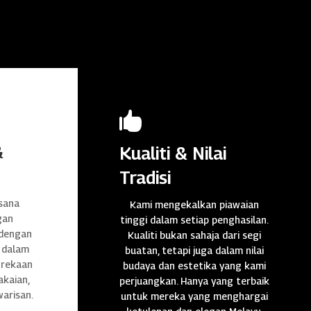

&
Kualiti & Nilai
Tradisi
sana
Kami mengekalkan piawaian
gan
tinggi dalam setiap penghasilan.
 dengan
Kualiti bukan sahaja dari segi
 dalam
buatan, tetapi juga dalam nilai
n rekaan
budaya dan estetika yang kami
akaian,
perjuangkan. Hanya yang terbaik
warisan.
untuk mereka yang menghargai