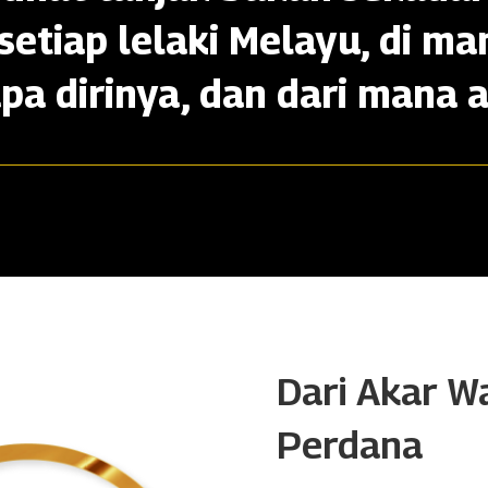
setiap lelaki Melayu, di ma
apa dirinya, dan dari mana a
Dari Akar W
Perdana