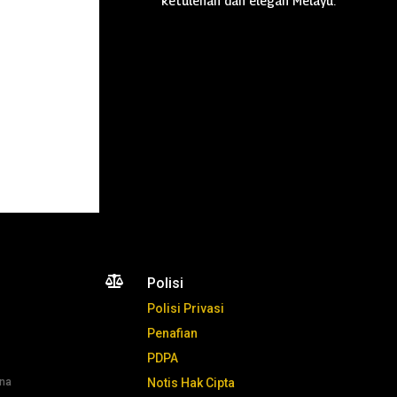
ketulenan dan elegan Melayu.

Polisi
Polisi Privasi
Penafian
PDPA
ana
Notis Hak Cipta