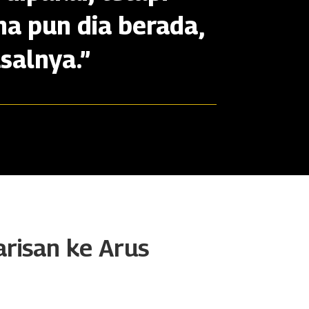
na pun dia berada,
salnya.”
arisan ke Arus