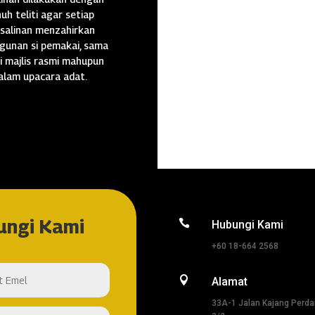
uh teliti agar setiap
salinan menzahirkan
gunan si pemakai, sama
i majlis rasmi mahupun
alam upacara adat.
ungi Kami

Hubungi Kami
+60 18-664 2568

Alamat
33A-1 Jalan Kajang Perd