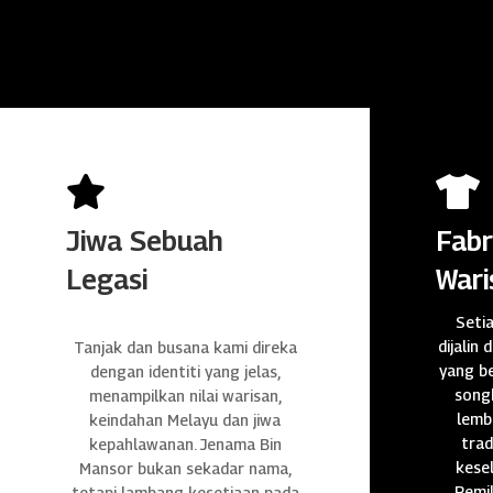


Jiwa Sebuah
Fabr
Legasi
Wari
Seti
dijalin 
Tanjak dan busana kami direka
yang be
dengan identiti yang jelas,
songk
menampilkan nilai warisan,
lembu
keindahan Melayu dan jiwa
trad
kepahlawanan. Jenama Bin
kese
Mansor bukan sekadar nama,
Pemil
tetapi lambang kesetiaan pada