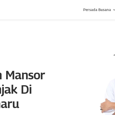
Persada Busana
n Mansor
jak Di
haru