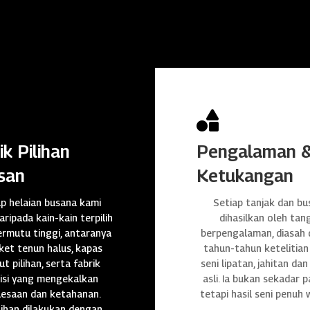

ik Pilihan
Pengalaman 
san
Ketukangan
ap helaian busana kami
Setiap tanjak dan bu
daripada kain-kain terpilih
dihasilkan oleh tan
rmutu tinggi, antaranya
berpengalaman, diasah
et tenun halus, kapas
tahun-tahun ketelitian
t pilihan, serta fabrik
seni lipatan, jahitan da
isi yang mengekalkan
asli. Ia bukan sekadar p
lesaan dan ketahanan.
tetapi hasil seni penuh 
ihan dilakukan dengan