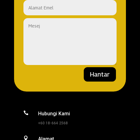
Hantar

Hubungi Kami
+60 18-664 2568

Alamat