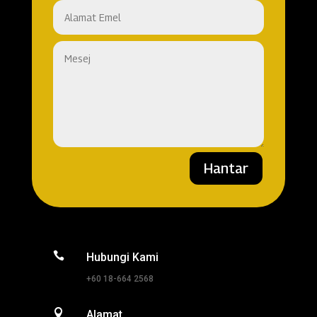
Hantar

Hubungi Kami
+60 18-664 2568

Alamat