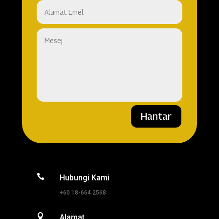
Hantar

Hubungi Kami
+60 18-664 2568

Alamat