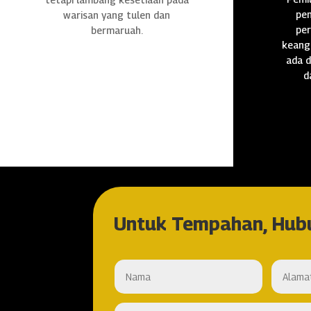
pen
warisan yang tulen dan
per
bermaruah.
keang
ada d
d
Untuk Tempahan, Hub