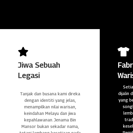


Jiwa Sebuah
Fabr
Legasi
Wari
Seti
dijalin 
Tanjak dan busana kami direka
yang be
dengan identiti yang jelas,
songk
menampilkan nilai warisan,
lembu
keindahan Melayu dan jiwa
trad
kepahlawanan. Jenama Bin
kese
Mansor bukan sekadar nama,
Pemil
tetapi lambang kesetiaan pada