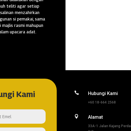
uh teliti agar setiap
salinan menzahirkan
gunan si pemakai, sama
i majlis rasmi mahupun
alam upacara adat.
ungi Kami

Hubungi Kami
+60 18-664 2568

Alamat
33A-1 Jalan Kajang Perd