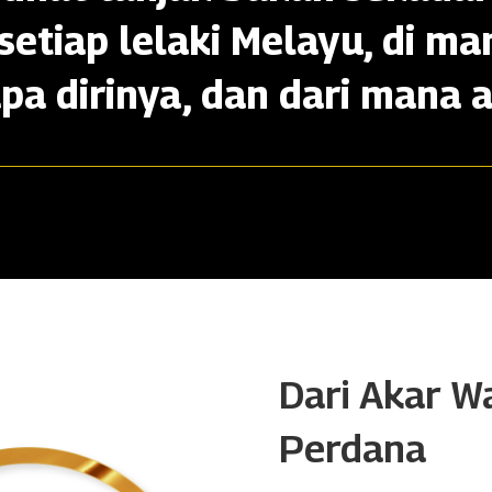
setiap lelaki Melayu, di ma
apa dirinya, dan dari mana a
Dari Akar W
Perdana