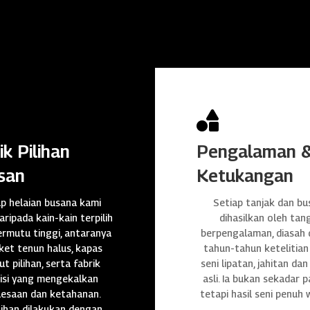

ik Pilihan
Pengalaman 
san
Ketukangan
ap helaian busana kami
Setiap tanjak dan bu
daripada kain-kain terpilih
dihasilkan oleh tan
rmutu tinggi, antaranya
berpengalaman, diasah
et tenun halus, kapas
tahun-tahun ketelitian
t pilihan, serta fabrik
seni lipatan, jahitan da
isi yang mengekalkan
asli. Ia bukan sekadar p
lesaan dan ketahanan.
tetapi hasil seni penuh 
ihan dilakukan dengan