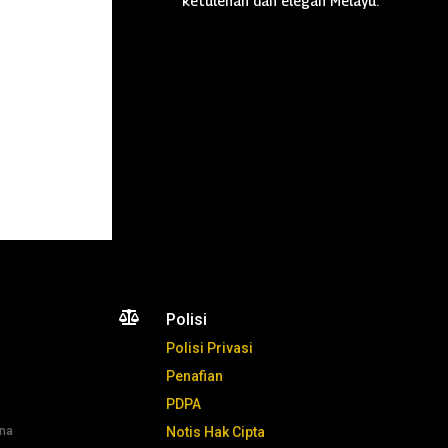
ketulenan dan elegan Melayu.

Polisi
Polisi Privasi
Penafian
PDPA
ana
Notis Hak Cipta