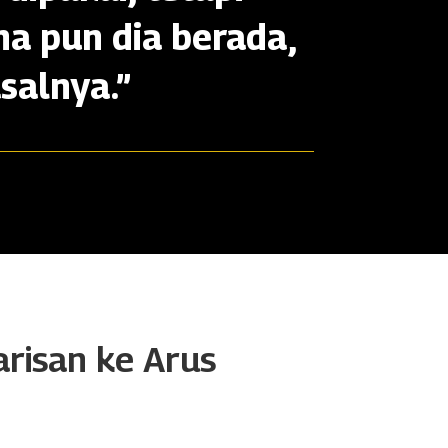
na pun dia berada,
salnya.”
arisan ke Arus