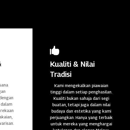

&
Kualiti & Nilai
Tradisi
sana
Kami mengekalkan piawaian
gan
tinggi dalam setiap penghasilan.
 dengan
Kualiti bukan sahaja dari segi
 dalam
buatan, tetapi juga dalam nilai
n rekaan
budaya dan estetika yang kami
akaian,
perjuangkan. Hanya yang terbaik
warisan.
untuk mereka yang menghargai