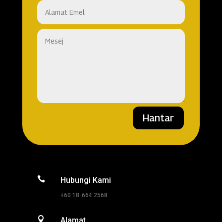
Hantar

Hubungi Kami
+60 18-664 2568

Alamat