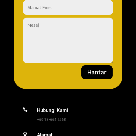
Hantar

Hubungi Kami
+60 18-664 2568

Alamat