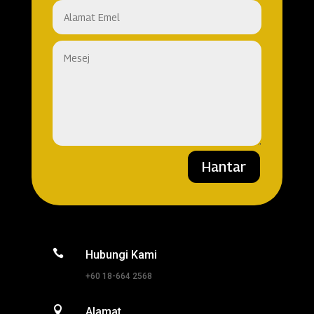
Hantar

Hubungi Kami
+60 18-664 2568

Alamat