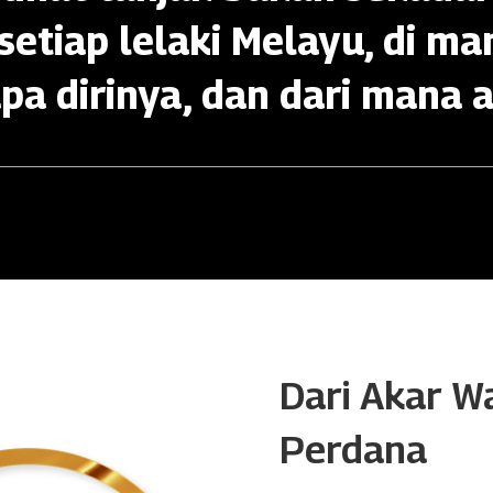
setiap lelaki Melayu, di ma
apa dirinya, dan dari mana a
Dari Akar W
Perdana