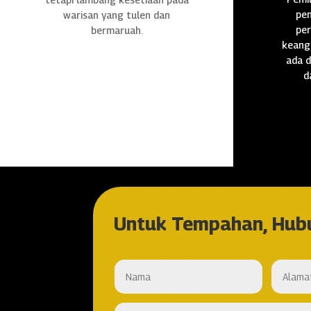
pen
warisan yang tulen dan
per
bermaruah.
keang
ada d
d
Untuk Tempahan, Hub