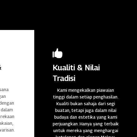

&
Kualiti & Nilai
Tradisi
sana
Kami mengekalkan piawaian
gan
tinggi dalam setiap penghasilan.
 dengan
Kualiti bukan sahaja dari segi
 dalam
buatan, tetapi juga dalam nilai
n rekaan
budaya dan estetika yang kami
akaian,
perjuangkan. Hanya yang terbaik
warisan.
untuk mereka yang menghargai