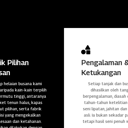

ik Pilihan
Pengalaman 
san
Ketukangan
ap helaian busana kami
Setiap tanjak dan bu
daripada kain-kain terpilih
dihasilkan oleh tan
rmutu tinggi, antaranya
berpengalaman, diasah
et tenun halus, kapas
tahun-tahun ketelitian
t pilihan, serta fabrik
seni lipatan, jahitan da
isi yang mengekalkan
asli. Ia bukan sekadar p
lesaan dan ketahanan.
tetapi hasil seni penuh 
ihan dilakukan dengan