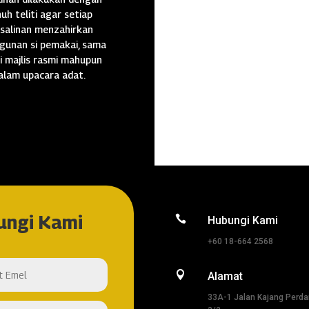
uh teliti agar setiap
salinan menzahirkan
gunan si pemakai, sama
i majlis rasmi mahupun
alam upacara adat.
ungi Kami

Hubungi Kami
+60 18-664 2568

Alamat
33A-1 Jalan Kajang Perd