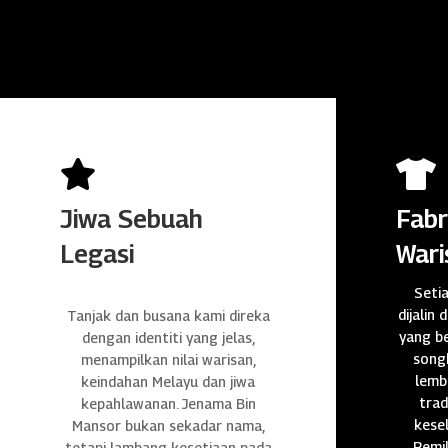


Jiwa Sebuah
Fabr
Legasi
Wari
Seti
dijalin 
Tanjak dan busana kami direka
yang be
dengan identiti yang jelas,
songk
menampilkan nilai warisan,
lembu
keindahan Melayu dan jiwa
trad
kepahlawanan. Jenama Bin
kese
Mansor bukan sekadar nama,
Pemil
tetapi lambang kesetiaan pada