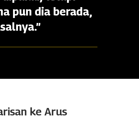
na pun dia berada,
salnya.”
arisan ke Arus