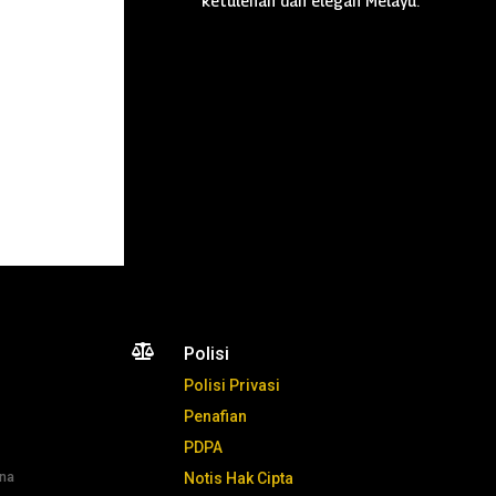
ketulenan dan elegan Melayu.

Polisi
Polisi Privasi
Penafian
PDPA
ana
Notis Hak Cipta