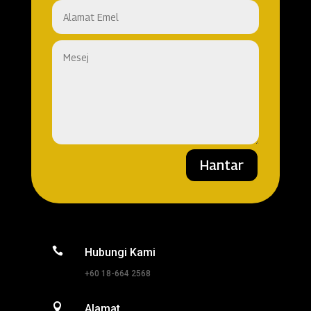
Hantar

Hubungi Kami
+60 18-664 2568

Alamat