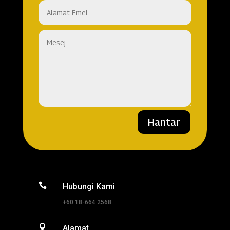
Hantar

Hubungi Kami
+60 18-664 2568

Alamat