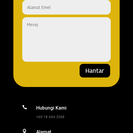
Hantar

Hubungi Kami
+60 18-664 2568

Alamat