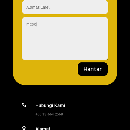
Hantar

Hubungi Kami
+60 18-664 2568

Alamat