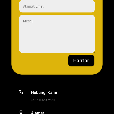
Hantar

Hubungi Kami
+60 18-664 2568

Alamat