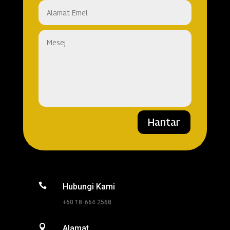
Hantar

Hubungi Kami
+60 18-664 2568

Alamat