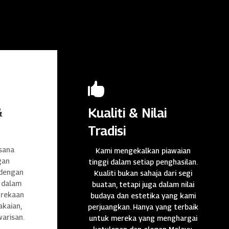

&
Kualiti & Nilai
Tradisi
sana
Kami mengekalkan piawaian
gan
tinggi dalam setiap penghasilan.
 dengan
Kualiti bukan sahaja dari segi
 dalam
buatan, tetapi juga dalam nilai
n rekaan
budaya dan estetika yang kami
akaian,
perjuangkan. Hanya yang terbaik
warisan.
untuk mereka yang menghargai