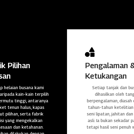

ik Pilihan
Pengalaman 
san
Ketukangan
ap helaian busana kami
Setiap tanjak dan bu
daripada kain-kain terpilih
dihasilkan oleh tan
rmutu tinggi, antaranya
berpengalaman, diasah
et tenun halus, kapas
tahun-tahun ketelitian
t pilihan, serta fabrik
seni lipatan, jahitan da
isi yang mengekalkan
asli. Ia bukan sekadar p
lesaan dan ketahanan.
tetapi hasil seni penuh 
ihan dilakukan dengan