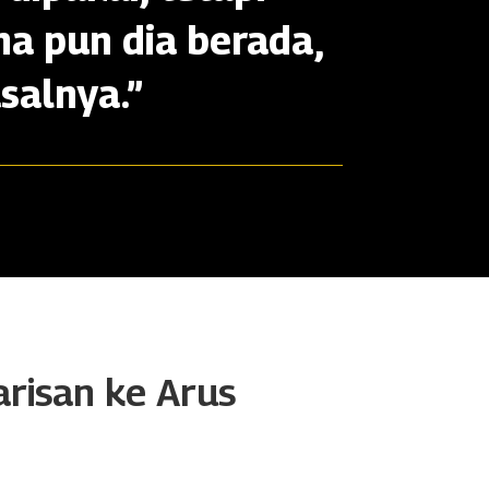
na pun dia berada,
salnya.”
arisan ke Arus