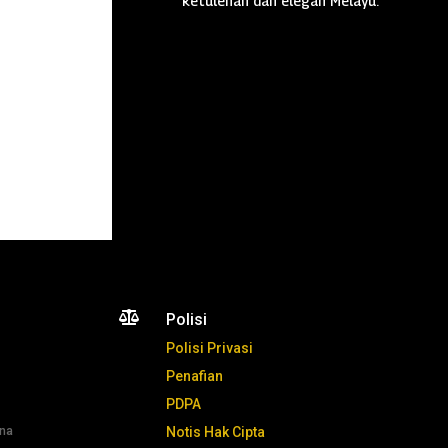
ketulenan dan elegan Melayu.

Polisi
Polisi Privasi
Penafian
PDPA
ana
Notis Hak Cipta