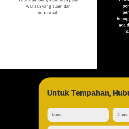
pen
warisan yang tulen dan
per
bermaruah.
keang
ada d
d
Untuk Tempahan, Hub