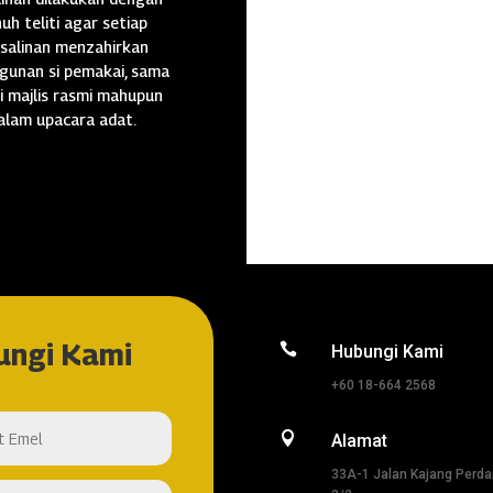
uh teliti agar setiap
salinan menzahirkan
gunan si pemakai, sama
i majlis rasmi mahupun
alam upacara adat.
ungi Kami

Hubungi Kami
+60 18-664 2568

Alamat
33A-1 Jalan Kajang Perd