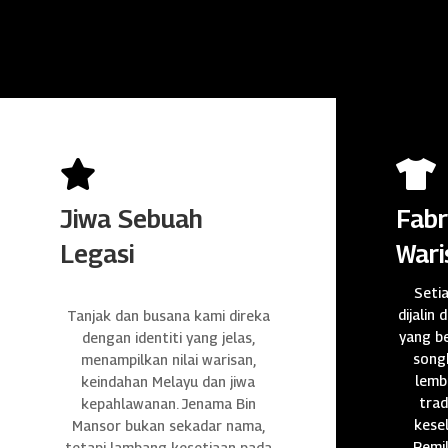


Jiwa Sebuah
Fabr
Legasi
Wari
Seti
dijalin 
Tanjak dan busana kami direka
yang be
dengan identiti yang jelas,
songk
menampilkan nilai warisan,
lembu
keindahan Melayu dan jiwa
trad
kepahlawanan. Jenama Bin
kese
Mansor bukan sekadar nama,
Pemil
tetapi lambang kesetiaan pada