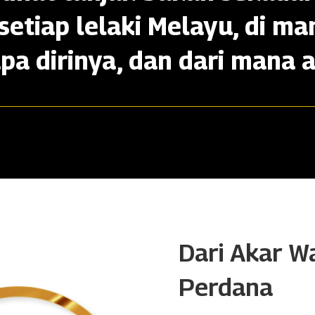
setiap lelaki Melayu, di ma
apa dirinya, dan dari mana a
Dari Akar W
Perdana