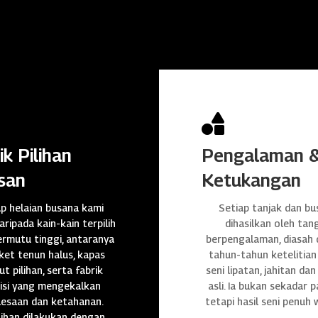

ik Pilihan
Pengalaman 
san
Ketukangan
ap helaian busana kami
Setiap tanjak dan bu
daripada kain-kain terpilih
dihasilkan oleh tan
rmutu tinggi, antaranya
berpengalaman, diasah
et tenun halus, kapas
tahun-tahun ketelitian
t pilihan, serta fabrik
seni lipatan, jahitan da
isi yang mengekalkan
asli. Ia bukan sekadar p
lesaan dan ketahanan.
tetapi hasil seni penuh 
ihan dilakukan dengan