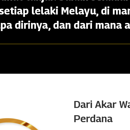
setiap lelaki Melayu, di ma
apa dirinya, dan dari mana a
Dari Akar W
Perdana