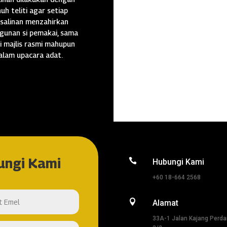
uh teliti agar setiap
salinan menzahirkan
gunan si pemakai, sama
i majlis rasmi mahupun
alam upacara adat.
ungi Kami

Hubungi Kami
+60 18-664 2568

Alamat
33A-1 Jalan Kajang Perd