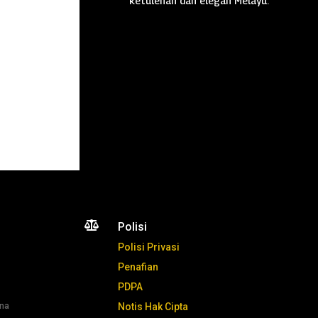
ketulenan dan elegan Melayu.

Polisi
Polisi Privasi
Penafian
PDPA
ana
Notis Hak Cipta