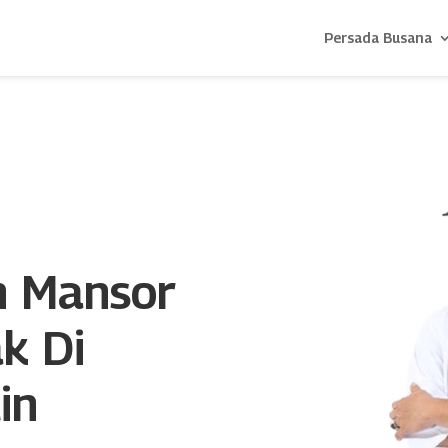
Persada Busana
n Mansor
k Di
in