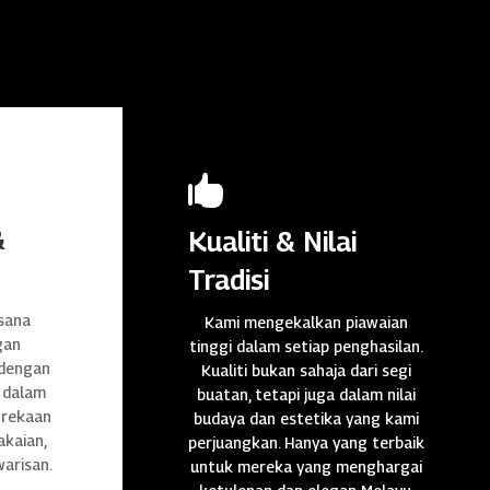

&
Kualiti & Nilai
Tradisi
sana
Kami mengekalkan piawaian
gan
tinggi dalam setiap penghasilan.
 dengan
Kualiti bukan sahaja dari segi
 dalam
buatan, tetapi juga dalam nilai
n rekaan
budaya dan estetika yang kami
akaian,
perjuangkan. Hanya yang terbaik
warisan.
untuk mereka yang menghargai