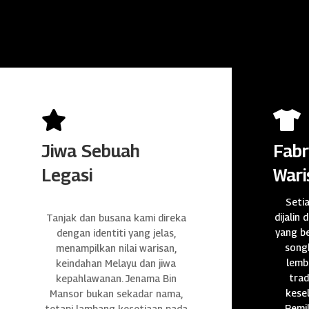


Jiwa Sebuah
Fabr
Legasi
Wari
Seti
dijalin 
Tanjak dan busana kami direka
yang be
dengan identiti yang jelas,
songk
menampilkan nilai warisan,
lembu
keindahan Melayu dan jiwa
trad
kepahlawanan. Jenama Bin
kese
Mansor bukan sekadar nama,
Pemil
tetapi lambang kesetiaan pada