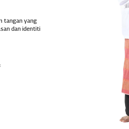
an tangan yang
an dan identiti
k