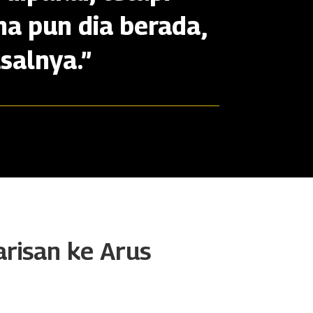
na pun dia berada,
salnya.”
arisan ke Arus