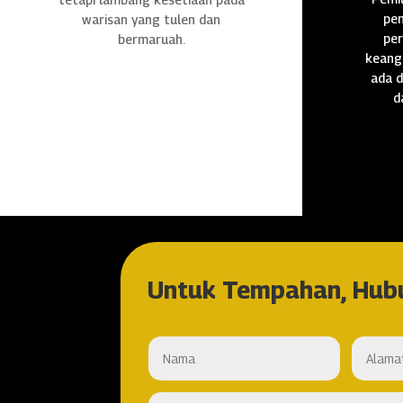
pen
warisan yang tulen dan
per
bermaruah.
keang
ada d
d
Untuk Tempahan, Hub