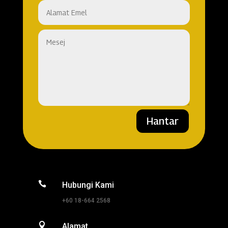
Hantar

Hubungi Kami
+60 18-664 2568

Alamat