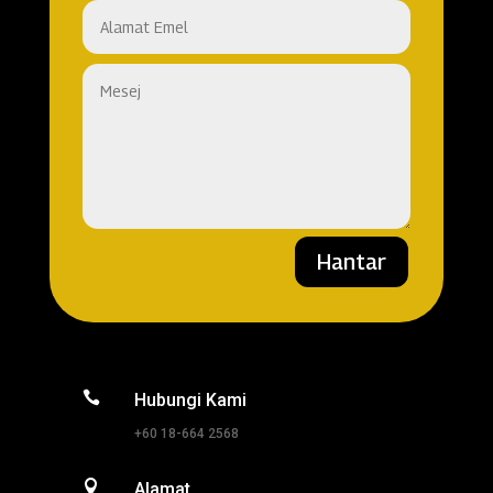
Hantar

Hubungi Kami
+60 18-664 2568

Alamat