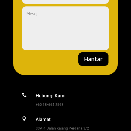
Hantar

Hubungi Kami
+60 18-664 2568

Alamat
33A-1 Jalan Kajang Perdana 3/2