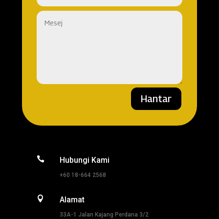
Hantar

Hubungi Kami
+60 18-664 2568

Alamat
33A-1 Jalan Kajang Perdana 3/2