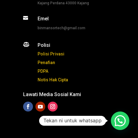
Kajang Perdana 43000 Kajang

Emel
binmansortech@gmail.com

Polisi
Polisi Privasi
Penafian
PDPA
Notis Hak Cipta
Lawati Media Sosial Kami
Tekan ni untuk whatsapp